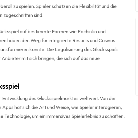
erall zu spielen. Spieler schätzen die Flexibilität und die
ben zugeschnitten sind.
lücksspiel auf bestimmte Formen wie Pachinko und
en haben den Weg für integrierte Resorts und Casinos
nsformieren könnte. Die Legalisierung des Glücksspiels
nbieter mit sich bringen, die sich auf das neue
sspiel
er Entwicklung des Glücksspielmarktes weltweit. Von der
 Apps hat sich die Art und Weise, wie Spieler interagieren,
he Technologie, um ein immersives Spielerlebnis zu schaffen,