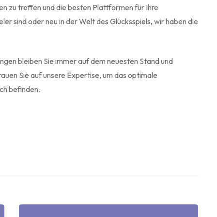
en zu treffen und die besten Plattformen für Ihre
eler sind oder neu in der Welt des Glücksspiels, wir haben die
ngen bleiben Sie immer auf dem neuesten Stand und
rauen Sie auf unsere Expertise, um das optimale
ich befinden.