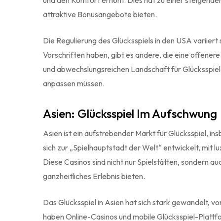
und den Komfort erhöht. Dies hat zu einer steigenden
attraktive Bonusangebote bieten.
Die Regulierung des Glücksspiels in den USA variiert
Vorschriften haben, gibt es andere, die eine offene
und abwechslungsreichen Landschaft für Glücksspiel
anpassen müssen.
Asien: Glücksspiel Im Aufschwung
Asien ist ein aufstrebender Markt für Glücksspiel, 
sich zur „Spielhauptstadt der Welt“ entwickelt, mit 
Diese Casinos sind nicht nur Spielstätten, sondern au
ganzheitliches Erlebnis bieten.
Das Glücksspiel in Asien hat sich stark gewandelt, vo
haben Online-Casinos und mobile Glücksspiel-Plattfo