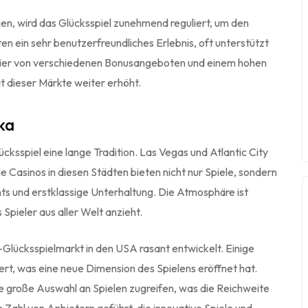
n, wird das Glücksspiel zunehmend reguliert, um den
en ein sehr benutzerfreundliches Erlebnis, oft unterstützt
 hier von verschiedenen Bonusangeboten und einem hohen
ät dieser Märkte weiter erhöht.
ka
cksspiel eine lange Tradition. Las Vegas und Atlantic City
e Casinos in diesen Städten bieten nicht nur Spiele, sondern
s und erstklassige Unterhaltung. Die Atmosphäre ist
pieler aus aller Welt anzieht.
e-Glücksspielmarkt in den USA rasant entwickelt. Einige
rt, was eine neue Dimension des Spielens eröffnet hat.
e große Auswahl an Spielen zugreifen, was die Reichweite