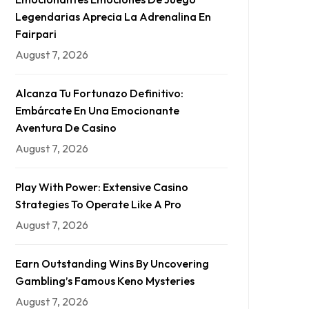
Legendarias Aprecia La Adrenalina En
Fairpari
August 7, 2026
Alcanza Tu Fortunazo Definitivo:
Embárcate En Una Emocionante
Aventura De Casino
August 7, 2026
Play With Power: Extensive Casino
Strategies To Operate Like A Pro
August 7, 2026
Earn Outstanding Wins By Uncovering
Gambling’s Famous Keno Mysteries
August 7, 2026