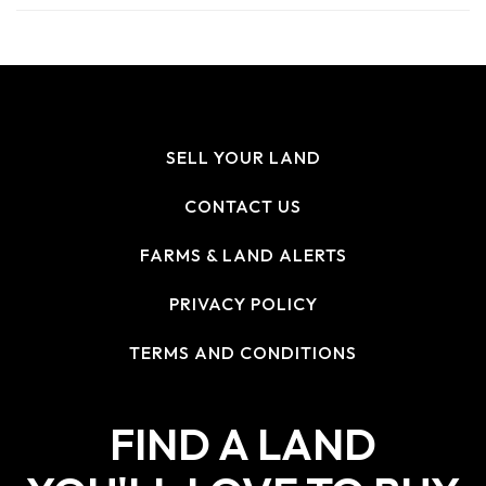
SELL YOUR LAND
CONTACT US
FARMS & LAND ALERTS
PRIVACY POLICY
TERMS AND CONDITIONS
FIND A LAND