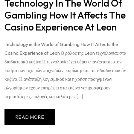
Technology In The World Of
Gambling How It Affects The
Casino Experience At Leon
Technology in the World of Gambling How It Affects the
Casino Experience at Leon Ο ρόλος της Leon τεχνολογίας στα
διαδικτυακά καζίνο Η τεχνολογία έχει φέρει επανάσταση στον
κόσμο των τυχερών παιχνιδιών, κυρίως μέσω των διαδικτυακών
καζίνο. Η ανάπτυξη λογισμικού και η χρήση προηγμένων
αλγορίθμων έχουν επιτρέψει στα καζίνο να προσφέρουν
περισσότερες επιλογές και καλύτερες […]
READ MORE