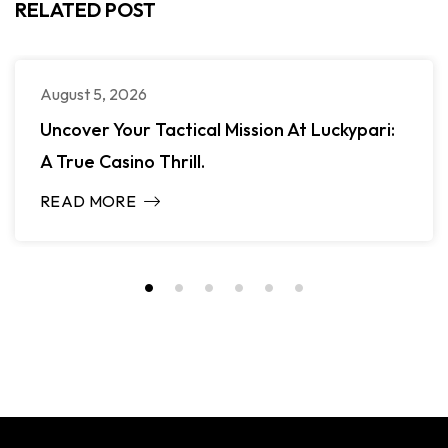
RELATED POST
August 5, 2026
Uncover Your Tactical Mission At Luckypari:
A True Casino Thrill.
READ MORE