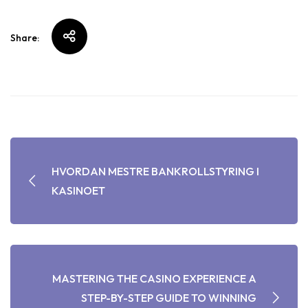
Share:
HVORDAN MESTRE BANKROLLSTYRING I
KASINOET
MASTERING THE CASINO EXPERIENCE A
STEP-BY-STEP GUIDE TO WINNING