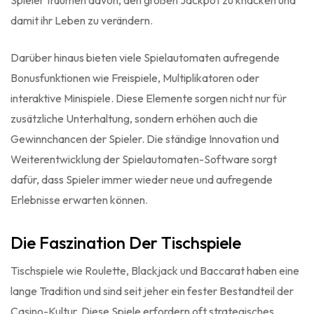
Spieler träumen davon, den großen Jackpot zu knacken und
damit ihr Leben zu verändern.
Darüber hinaus bieten viele Spielautomaten aufregende
Bonusfunktionen wie Freispiele, Multiplikatoren oder
interaktive Minispiele. Diese Elemente sorgen nicht nur für
zusätzliche Unterhaltung, sondern erhöhen auch die
Gewinnchancen der Spieler. Die ständige Innovation und
Weiterentwicklung der Spielautomaten-Software sorgt
dafür, dass Spieler immer wieder neue und aufregende
Erlebnisse erwarten können.
Die Faszination Der Tischspiele
Tischspiele wie Roulette, Blackjack und Baccarat haben eine
lange Tradition und sind seit jeher ein fester Bestandteil der
Casino-Kultur. Diese Spiele erfordern oft strategisches