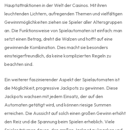
Hauptattraktionen in der Welt der Casinos. Mit ihren
leuchtenden Lichtern, aufregenden Themen und vielfältigen
Gewinnmöglichkeiten ziehen sie Spieler aller Altersgruppen
an. Die Funktionsweise von Spielautomaten ist einfach: man
setzt einen Betrag, dreht die Walzen und hofft auf eine
gewinnende Kombination. Dies macht sie besonders
einsteigerfreundlich, da keine komplizierten Regeln zu
beachten sind.
Ein weiterer faszinierender Aspekt der Spielautomaten ist
die Möglichkeit, progressive Jackpots zu gewinnen. Diese
Jackpots wachsen mit jedem Einsatz, der auf den
Automaten getätigt wird, und können riesige Summen
erreichen. Die Aussicht auf solch einen großen Gewinn erhöht
den Reiz und die Spannung beim Spielen erheblich. Viele