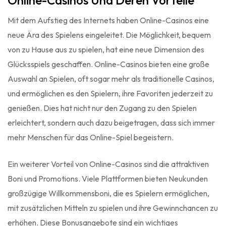
Online-Casinos Und Deren Vorteile
Mit dem Aufstieg des Internets haben Online-Casinos eine
neue Ära des Spielens eingeleitet. Die Möglichkeit, bequem
von zu Hause aus zu spielen, hat eine neue Dimension des
Glücksspiels geschaffen. Online-Casinos bieten eine große
Auswahl an Spielen, oft sogar mehr als traditionelle Casinos,
und ermöglichen es den Spielern, ihre Favoriten jederzeit zu
genießen. Dies hat nicht nur den Zugang zu den Spielen
erleichtert, sondern auch dazu beigetragen, dass sich immer
mehr Menschen für das Online-Spiel begeistern.
Ein weiterer Vorteil von Online-Casinos sind die attraktiven
Boni und Promotions. Viele Plattformen bieten Neukunden
großzügige Willkommensboni, die es Spielern ermöglichen,
mit zusätzlichen Mitteln zu spielen und ihre Gewinnchancen zu
erhöhen. Diese Bonusangebote sind ein wichtiges