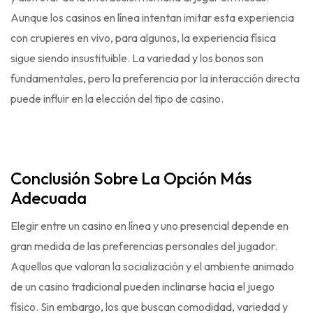
Aunque los casinos en línea intentan imitar esta experiencia
con crupieres en vivo, para algunos, la experiencia física
sigue siendo insustituible. La variedad y los bonos son
fundamentales, pero la preferencia por la interacción directa
puede influir en la elección del tipo de casino.
Conclusión Sobre La Opción Más
Adecuada
Elegir entre un casino en línea y uno presencial depende en
gran medida de las preferencias personales del jugador.
Aquellos que valoran la socialización y el ambiente animado
de un casino tradicional pueden inclinarse hacia el juego
físico. Sin embargo, los que buscan comodidad, variedad y