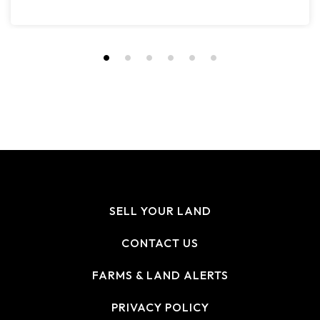
SELL YOUR LAND
CONTACT US
FARMS & LAND ALERTS
PRIVACY POLICY