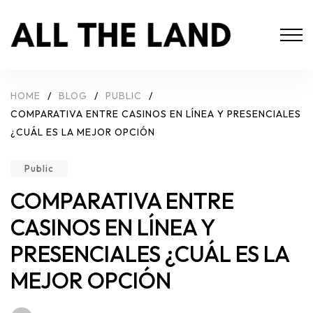
HOME
/
BLOG
/
PUBLIC
/
COMPARATIVA ENTRE CASINOS EN LÍNEA Y PRESENCIALES
¿CUÁL ES LA MEJOR OPCIÓN
Public
COMPARATIVA ENTRE
CASINOS EN LÍNEA Y
PRESENCIALES ¿CUÁL ES LA
MEJOR OPCIÓN