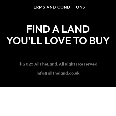
TERMS AND CONDITIONS
FIND A LAND
YOU'LL LOVE TO BUY
© 2025 AllTheLand. All Rights Reserved
info@alltheland.co.uk