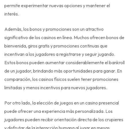
permite experimentar nuevas opciones y mantener el
interés.
Además, los bonos y promociones son un atractivo
significativo de los casinos en línea. Muchos ofrecen bonos de
bienvenida, giros gratis y promociones continuas que
incentivan a los jugadores a registrarse y seguir jugando.
Estos bonos pueden aumentar considerablemente el bankroll
de un jugador, brindando más oportunidades para ganar. En
comparación, los casinos físicos suelen tener promociones
limitadas y menos incentivos para nuevos jugadores.
Por otro lado, la elección de juegos en un casino presencial
puede ofrecer una experiencia más personalizada. Los
jugadores pueden recibir orientación directa de los crupieres
y disfrutar de la interacción humana al jugar en mesas.