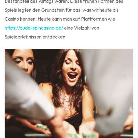
Bestandteil des Alltags waren. Diese frühen Formen des
Spiels legten den Grundstein für das, was wir heute als
Casino kennen. Heute kann man auf Plattformen wie
https://dude-spincasino.de/
eine Vielzahl von
Spieleerlebnissen entdecken.