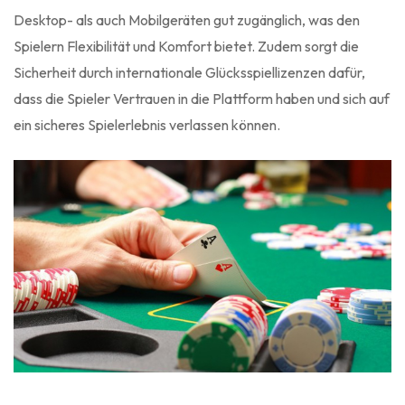
Desktop- als auch Mobilgeräten gut zugänglich, was den
Spielern Flexibilität und Komfort bietet. Zudem sorgt die
Sicherheit durch internationale Glücksspiellizenzen dafür,
dass die Spieler Vertrauen in die Plattform haben und sich auf
ein sicheres Spielerlebnis verlassen können.