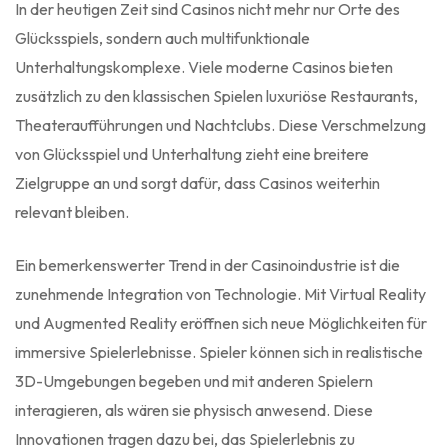
In der heutigen Zeit sind Casinos nicht mehr nur Orte des
Glücksspiels, sondern auch multifunktionale
Unterhaltungskomplexe. Viele moderne Casinos bieten
zusätzlich zu den klassischen Spielen luxuriöse Restaurants,
Theateraufführungen und Nachtclubs. Diese Verschmelzung
von Glücksspiel und Unterhaltung zieht eine breitere
Zielgruppe an und sorgt dafür, dass Casinos weiterhin
relevant bleiben.
Ein bemerkenswerter Trend in der Casinoindustrie ist die
zunehmende Integration von Technologie. Mit Virtual Reality
und Augmented Reality eröffnen sich neue Möglichkeiten für
immersive Spielerlebnisse. Spieler können sich in realistische
3D-Umgebungen begeben und mit anderen Spielern
interagieren, als wären sie physisch anwesend. Diese
Innovationen tragen dazu bei, das Spielerlebnis zu