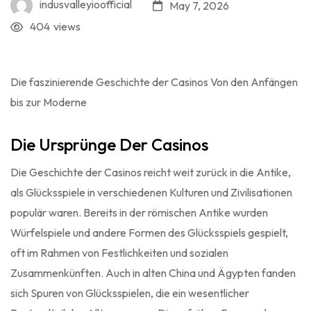
indusvalleyioofficial
May 7, 2026
404
views
Die faszinierende Geschichte der Casinos Von den Anfängen
bis zur Moderne
Die Ursprünge Der Casinos
Die Geschichte der Casinos reicht weit zurück in die Antike,
als Glücksspiele in verschiedenen Kulturen und Zivilisationen
populär waren. Bereits in der römischen Antike wurden
Würfelspiele und andere Formen des Glücksspiels gespielt,
oft im Rahmen von Festlichkeiten und sozialen
Zusammenkünften. Auch in alten China und Ägypten fanden
sich Spuren von Glücksspielen, die ein wesentlicher