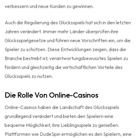
verbessern und neue Kunden zu gewinnen.
Auch die Regulierung des Glücksspiels hat sich in den letzten
Jahren verändert. Immer mehr Länder überprüfen ihre
Glücksspielgesetze und führen neue Vorschriften ein, um die
Spieler zu schützen. Diese Entwicklungen zeigen, dass die
Branche bestrebt ist, verantwortungsbewusstes Spielen zu
fördern und gleichzeitig die wirtschaftlichen Vorteile des
Glücksspiels zu nutzen.
Die Rolle Von Online-Casinos
Online-Casinos haben die Landschaft des Glücksspiels
grundlegend verändert und bieten den Spielern eine
bequeme Möglichkeit, ihre Lieblingsspiele zu genießen.
Plattformen wie DudeSpin ermöglichen es den Spielern, eine