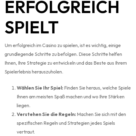
ERFOLGREICH
SPIELT
Um erfolgreich im Casino zu spielen, ist es wichtig, einige
grundlegende Schritte zu befolgen. Diese Schritte helfen
Ihnen, Ihre Strategie zu entwickeln und das Beste aus Ihrem
Spielerlebnis herauszuholen.
Wählen Sie Ihr Spiel:
Finden Sie heraus, welche Spiele
Ihnen am meisten Spaß machen und wo Ihre Stärken
liegen.
Verstehen Sie die Regeln:
Machen Sie sich mit den
spezifischen Regeln und Strategien jedes Spiels
vertraut.