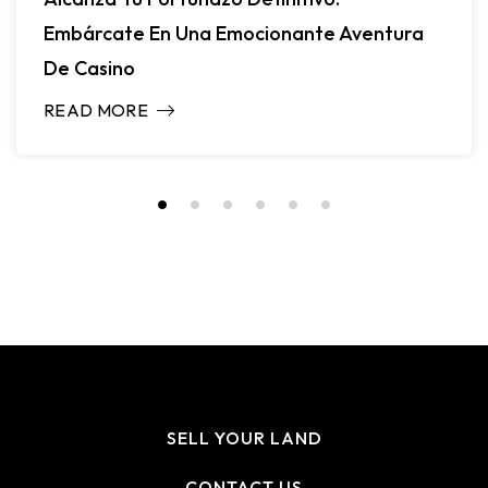
Embárcate En Una Emocionante Aventura
De Casino
READ MORE
SELL YOUR LAND
CONTACT US