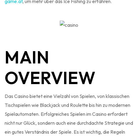
game.at
, um mehr über das Ice Fishing zu erfahren.
MAIN
OVERVIEW
Das Casino bietet eine Vielzahl von Spielen, von klassischen
Tischspielen wie Blackjack und Roulette bis hin zu modernen
Spielautomaten. Erfolgreiches Spielen im Casino erfordert
nicht nur Glück, sondern auch eine durchdachte Strategie und
ein gutes Verständnis der Spiele. Es ist wichtig, die Regeln