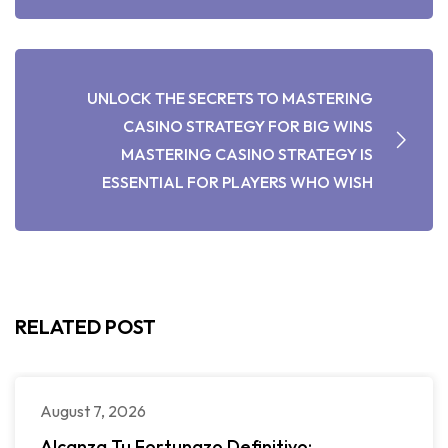
UNLOCK THE SECRETS TO MASTERING
CASINO STRATEGY FOR BIG WINS
MASTERING CASINO STRATEGY IS
ESSENTIAL FOR PLAYERS WHO WISH
RELATED POST
August 7, 2026
Alcanza Tu Fortunazo Definitivo: