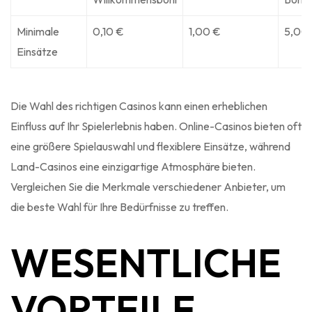
Minimale
0,10 €
1,00 €
5,00
Einsätze
Die Wahl des richtigen Casinos kann einen erheblichen
Einfluss auf Ihr Spielerlebnis haben. Online-Casinos bieten oft
eine größere Spielauswahl und flexiblere Einsätze, während
Land-Casinos eine einzigartige Atmosphäre bieten.
Vergleichen Sie die Merkmale verschiedener Anbieter, um
die beste Wahl für Ihre Bedürfnisse zu treffen.
WESENTLICHE
VORTEILE