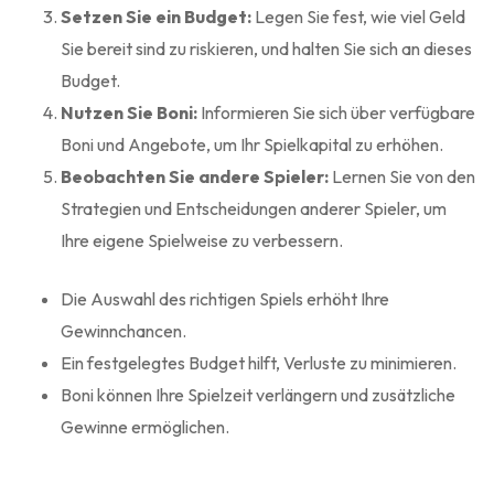
Setzen Sie ein Budget:
Legen Sie fest, wie viel Geld
Sie bereit sind zu riskieren, und halten Sie sich an dieses
Budget.
Nutzen Sie Boni:
Informieren Sie sich über verfügbare
Boni und Angebote, um Ihr Spielkapital zu erhöhen.
Beobachten Sie andere Spieler:
Lernen Sie von den
Strategien und Entscheidungen anderer Spieler, um
Ihre eigene Spielweise zu verbessern.
Die Auswahl des richtigen Spiels erhöht Ihre
Gewinnchancen.
Ein festgelegtes Budget hilft, Verluste zu minimieren.
Boni können Ihre Spielzeit verlängern und zusätzliche
Gewinne ermöglichen.