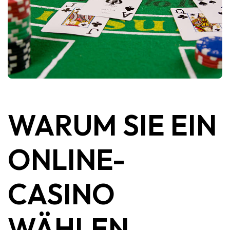
WARUM SIE EIN
ONLINE-
CASINO
WÄHLEN