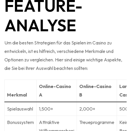
FEATURE-
ANALYSE
Um die besten Strategien für das Spielen im Casino zu
entwickeln, ist es hilfreich, verschiedene Merkmale und
Optionen zu vergleichen. Hier sind einige wichtige Aspekte,
die Sie bei Ihrer Auswahl beachten sollten:
Online-Casino
Online-Casino
Land
Merkmal
A
B
Casi
Spielauswahl
1,500+
2,000+
500+
Bonussystem
Attraktive
Treueprogramme
Keine
Willkommensboni
Boni