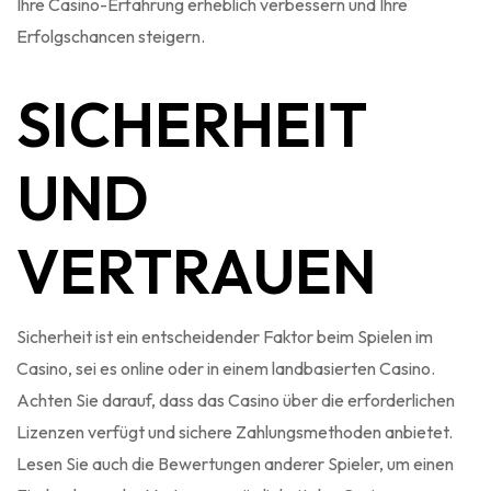
Ihre Casino-Erfahrung erheblich verbessern und Ihre
Erfolgschancen steigern.
SICHERHEIT
UND
VERTRAUEN
Sicherheit ist ein entscheidender Faktor beim Spielen im
Casino, sei es online oder in einem landbasierten Casino.
Achten Sie darauf, dass das Casino über die erforderlichen
Lizenzen verfügt und sichere Zahlungsmethoden anbietet.
Lesen Sie auch die Bewertungen anderer Spieler, um einen