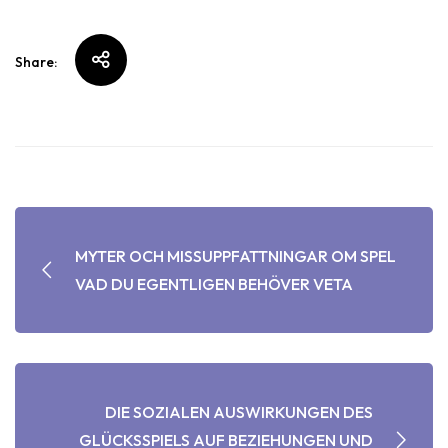
Share:
MYTER OCH MISSUPPFATTNINGAR OM SPEL
VAD DU EGENTLIGEN BEHÖVER VETA
DIE SOZIALEN AUSWIRKUNGEN DES
GLÜCKSSPIELS AUF BEZIEHUNGEN UND