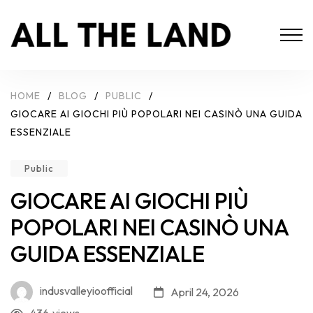
HOME
/
BLOG
/
PUBLIC
/
GIOCARE AI GIOCHI PIÙ POPOLARI NEI CASINÒ UNA GUIDA
ESSENZIALE
Public
GIOCARE AI GIOCHI PIÙ
POPOLARI NEI CASINÒ UNA
GUIDA ESSENZIALE
indusvalleyioofficial
April 24, 2026