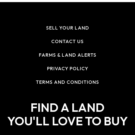
SELL YOUR LAND
CONTACT US
FARMS & LAND ALERTS
PRIVACY POLICY
TERMS AND CONDITIONS
FIND A LAND
YOU'LL LOVE TO BUY