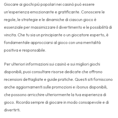
Giocare ai giochi più popolari nei casinò può essere
un’esperienza emozionante e gratificante. Conoscere le
regole, le strategie e le dinamiche di ciascun gioco è
essenziale per massimizzare il divertimento e le possibilità di
vincita. Che tu sia un principiante o un giocatore esperto, è
fondamentale approcciarsi al gioco con una mentalità
positiva e responsabile.
Per ulteriori informazioni sui casinò e sui migliori giochi
disponibili, puoi consultare risorse dedicate che offrono
recensioni dettagliate e guide pratiche. Questi siti forniscono
anche aggiornamenti sulle promozioni e i bonus disponibili,
che possono arricchire ulteriormente la tua esperienza di
gioco. Ricorda sempre di giocare in modo consapevole e di
divertirti.