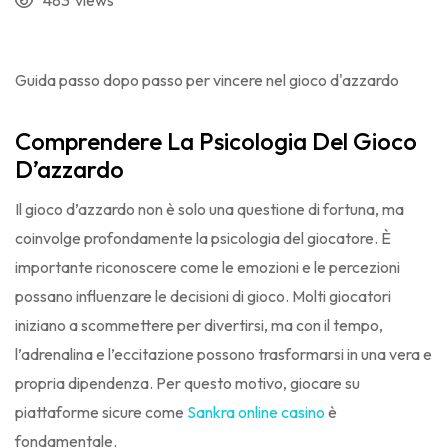
483
views
Guida passo dopo passo per vincere nel gioco d'azzardo
Comprendere La Psicologia Del Gioco
D’azzardo
Il gioco d’azzardo non è solo una questione di fortuna, ma
coinvolge profondamente la psicologia del giocatore. È
importante riconoscere come le emozioni e le percezioni
possano influenzare le decisioni di gioco. Molti giocatori
iniziano a scommettere per divertirsi, ma con il tempo,
l’adrenalina e l’eccitazione possono trasformarsi in una vera e
propria dipendenza. Per questo motivo, giocare su
piattaforme sicure come
Sankra online casino
è
fondamentale.