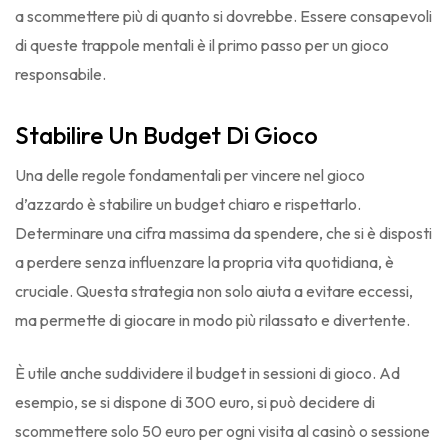
a scommettere più di quanto si dovrebbe. Essere consapevoli
di queste trappole mentali è il primo passo per un gioco
responsabile.
Stabilire Un Budget Di Gioco
Una delle regole fondamentali per vincere nel gioco
d’azzardo è stabilire un budget chiaro e rispettarlo.
Determinare una cifra massima da spendere, che si è disposti
a perdere senza influenzare la propria vita quotidiana, è
cruciale. Questa strategia non solo aiuta a evitare eccessi,
ma permette di giocare in modo più rilassato e divertente.
È utile anche suddividere il budget in sessioni di gioco. Ad
esempio, se si dispone di 300 euro, si può decidere di
scommettere solo 50 euro per ogni visita al casinò o sessione