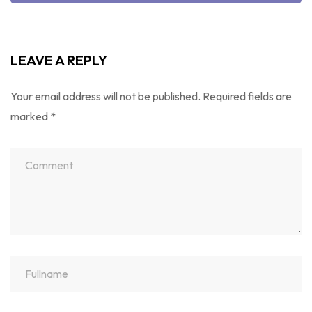
LEAVE A REPLY
Your email address will not be published.
Required fields are
marked
*