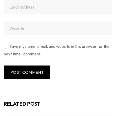
Save my name, email, and website in this browser for the
next time I comment.
RELATED POST