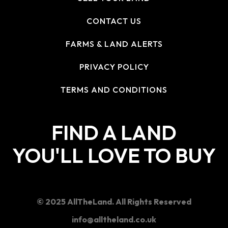
CONTACT US
FARMS & LAND ALERTS
PRIVACY POLICY
TERMS AND CONDITIONS
FIND A LAND
YOU'LL LOVE TO BUY
© 2025 AllTheLand. All Rights Reserved
info@alltheland.co.uk