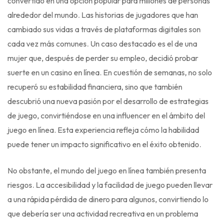
convertido en una opción popular para millones de personas
alrededor del mundo. Las historias de jugadores que han
cambiado sus vidas a través de plataformas digitales son
cada vez más comunes. Un caso destacado es el de una
mujer que, después de perder su empleo, decidió probar
suerte en un casino en línea. En cuestión de semanas, no solo
recuperó su estabilidad financiera, sino que también
descubrió una nueva pasión por el desarrollo de estrategias
de juego, convirtiéndose en una influencer en el ámbito del
juego en línea. Esta experiencia refleja cómo la habilidad
puede tener un impacto significativo en el éxito obtenido.
No obstante, el mundo del juego en línea también presenta
riesgos. La accesibilidad y la facilidad de juego pueden llevar
a una rápida pérdida de dinero para algunos, convirtiendo lo
que debería ser una actividad recreativa en un problema