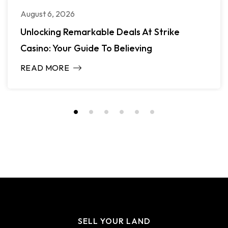
August 6, 2026
Unlocking Remarkable Deals At Strike
Casino: Your Guide To Believing
READ MORE
SELL YOUR LAND