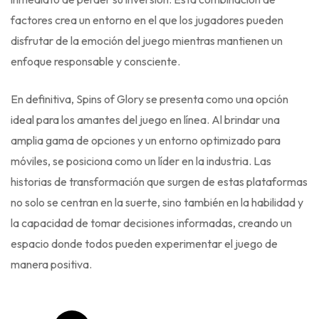
factores crea un entorno en el que los jugadores pueden
disfrutar de la emoción del juego mientras mantienen un
enfoque responsable y consciente.
En definitiva, Spins of Glory se presenta como una opción
ideal para los amantes del juego en línea. Al brindar una
amplia gama de opciones y un entorno optimizado para
móviles, se posiciona como un líder en la industria. Las
historias de transformación que surgen de estas plataformas
no solo se centran en la suerte, sino también en la habilidad y
la capacidad de tomar decisiones informadas, creando un
espacio donde todos pueden experimentar el juego de
manera positiva.