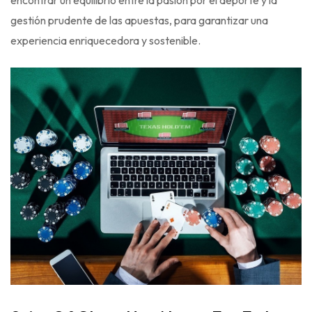
gestión prudente de las apuestas, para garantizar una
experiencia enriquecedora y sostenible.