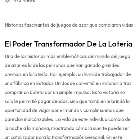
472
views
Historias fascinantes de juegos de azar que cambiaron vidas
El Poder Transformador De La Lotería
Una de las historias más emblemáticas del mundo del juego
de azar es la de las personas que han ganado grandes
premios en la lotería. Por ejemplo, un humilde trabajador de
una fábrica en Estados Unidos se convirtió en millonario tras
comprar un boleto por un simple impulso. Esta victoria no
solo le permitió pagar deudas, sino que también le brindó la
oportunidad de viajar por el mundo y cumplir sueños que
parecían inalcanzables. La vida de este individuo cambió de
la noche a la mañana, mostrando cómo la suerte puede ser
un catalizador para la transformación personal. En este