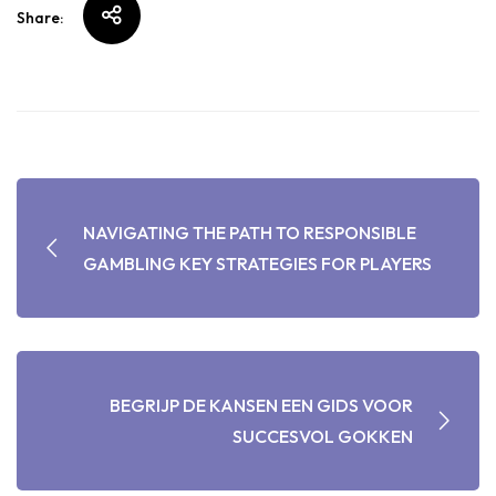
Share:
NAVIGATING THE PATH TO RESPONSIBLE
GAMBLING KEY STRATEGIES FOR PLAYERS
BEGRIJP DE KANSEN EEN GIDS VOOR
SUCCESVOL GOKKEN