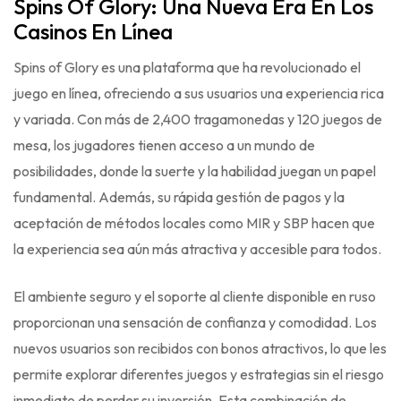
Spins Of Glory: Una Nueva Era En Los
Casinos En Línea
Spins of Glory es una plataforma que ha revolucionado el
juego en línea, ofreciendo a sus usuarios una experiencia rica
y variada. Con más de 2,400 tragamonedas y 120 juegos de
mesa, los jugadores tienen acceso a un mundo de
posibilidades, donde la suerte y la habilidad juegan un papel
fundamental. Además, su rápida gestión de pagos y la
aceptación de métodos locales como MIR y SBP hacen que
la experiencia sea aún más atractiva y accesible para todos.
El ambiente seguro y el soporte al cliente disponible en ruso
proporcionan una sensación de confianza y comodidad. Los
nuevos usuarios son recibidos con bonos atractivos, lo que les
permite explorar diferentes juegos y estrategias sin el riesgo
inmediato de perder su inversión. Esta combinación de