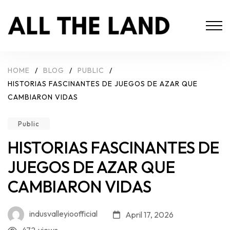
HOME
/
BLOG
/
PUBLIC
/
HISTORIAS FASCINANTES DE JUEGOS DE AZAR QUE
CAMBIARON VIDAS
Public
HISTORIAS FASCINANTES DE
JUEGOS DE AZAR QUE
CAMBIARON VIDAS
indusvalleyioofficial
April 17, 2026