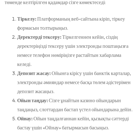
төменде келтірілген қадамдар сізге көмектеседі:
Тіркелу:
Платформаның веб-сайтына кіріп, тіркеу
формасын толтырыңыз.
Деректерді тексеру:
Тіркелгеннен кейін, сіздің
деректеріңізді тексеру үшін электронды поштаңызға
немесе телефон нөміріңізге растайтын хабарлама
келеді.
Депозит жасау:
Ойынға кірісу үшін банктік карталар,
электронды әмияндар немесе басқа төлем әдістерімен
депозит жасаңыз.
Ойын таңдау:
Сізге ұнайтын казино ойындарын
таңдаңыз, слоттардан бастап үстел ойындарына дейін.
Ойнау:
Ойын таңдалғаннан кейін, қызықты сәттерді
бастау үшін «Ойнау» батырмасын басыңыз.