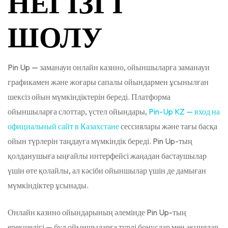
НЕГІЗГІ
ШОЛУ
Pin Up — заманауи онлайн казино, ойыншыларға заманауи
графикамен және жоғары сапалы ойындармен ұсынылған
шексіз ойын мүмкіндіктерін береді. Платформа
ойыншыларға слоттар, үстел ойындары,
Pin-Up KZ — вход на
официальный сайт в Казахстане
сессиялары және тағы басқа
ойын түрлерін таңдауға мүмкіндік береді. Pin Up-тың
қолданушыға ыңғайлы интерфейсі жаңадан бастаушылар
үшін өте қолайлы, ал кәсіби ойыншылар үшін де дамыған
мүмкіндіктер ұсынады.
Онлайн казино ойындарының әлемінде Pin Up-тың
ерекшелігі — бұл ойыншыларға түрлі бонусдар мен акциялар