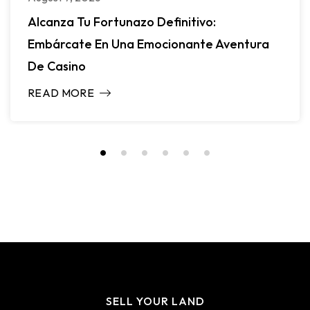
Alcanza Tu Fortunazo Definitivo:
Embárcate En Una Emocionante Aventura
De Casino
READ MORE
SELL YOUR LAND