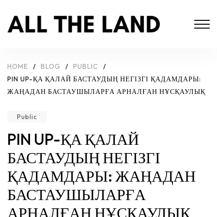
HOME
/
BLOG
/
PUBLIC
/
PIN UP-ҚА ҚАЛАЙ БАСТАУДЫҢ НЕГІЗГІ ҚАДАМДАРЫ:
ЖАҢАДАН БАСТАУШЫЛАРҒА АРНАЛҒАН НҰСҚАУЛЫҚ
Public
PIN UP-ҚА ҚАЛАЙ
БАСТАУДЫҢ НЕГІЗГІ
ҚАДАМДАРЫ: ЖАҢАДАН
БАСТАУШЫЛАРҒА
АРНАЛҒАН НҰСҚАУЛЫҚ