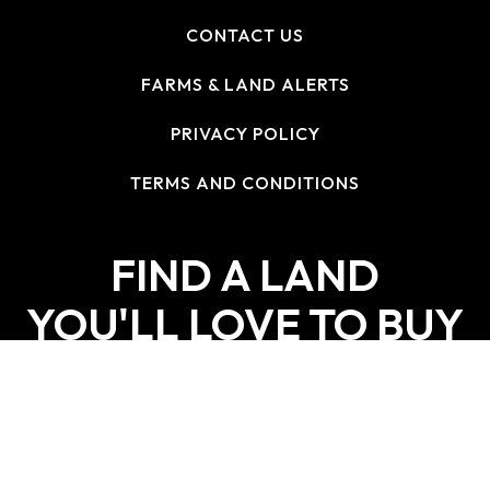
CONTACT US
FARMS & LAND ALERTS
PRIVACY POLICY
TERMS AND CONDITIONS
FIND A LAND
YOU'LL LOVE TO BUY
© 2025 AllTheLand. All Rights Reserved
info@alltheland.co.uk