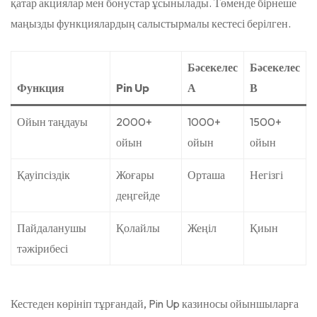
қатар акциялар мен бонустар ұсынылады. Төменде бірнеше
маңызды функциялардың салыстырмалы кестесі берілген.
Бәсекелес
Бәсекелес
Функция
Pin Up
А
В
Ойын таңдауы
2000+
1000+
1500+
ойын
ойын
ойын
Қауіпсіздік
Жоғары
Орташа
Негізгі
деңгейде
Пайдаланушы
Қолайлы
Жеңіл
Қиын
тәжірибесі
Кестеден көрініп тұрғандай, Pin Up казиносы ойыншыларға