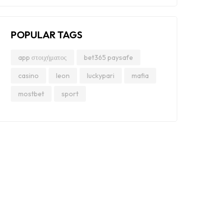
POPULAR TAGS
app στοιχήματος
bet365 paysafe
casino
leon
luckypari
mafia
mostbet
sport