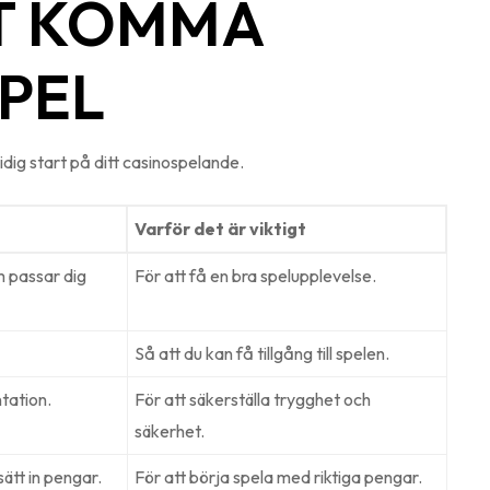
TT KOMMA
PEL
idig start på ditt casinospelande.
Varför det är viktigt
m passar dig
För att få en bra spelupplevelse.
Så att du kan få tillgång till spelen.
tation.
För att säkerställa trygghet och
säkerhet.
ätt in pengar.
För att börja spela med riktiga pengar.