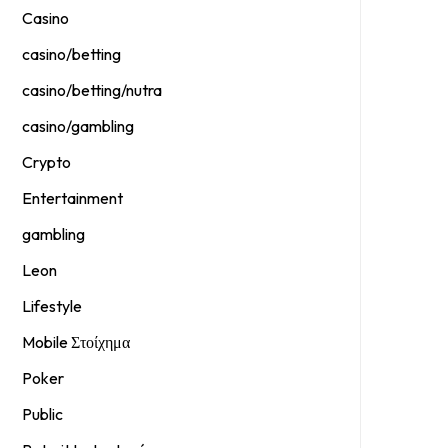
Casino
casino/betting
casino/betting/nutra
casino/gambling
Crypto
Entertainment
gambling
Leon
Lifestyle
Mobile Στοίχημα
Poker
Public