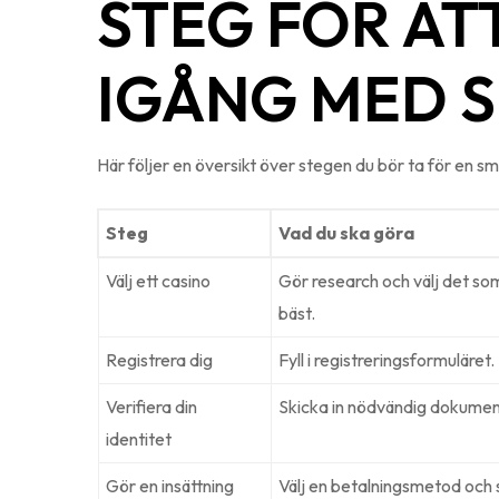
STEG FÖR A
IGÅNG MED S
Här följer en översikt över stegen du bör ta för en sm
Steg
Vad du ska göra
Välj ett casino
Gör research och välj det so
bäst.
Registrera dig
Fyll i registreringsformuläret.
Verifiera din
Skicka in nödvändig dokumen
identitet
Gör en insättning
Välj en betalningsmetod och s