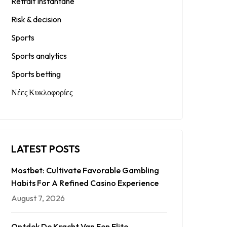
Retrait Instantané
Risk & decision
Sports
Sports analytics
Sports betting
Νέες Κυκλοφορίες
LATEST POSTS
Mostbet: Cultivate Favorable Gambling
Habits For A Refined Casino Experience
August 7, 2026
Ontdek De Kracht Van Een Elite