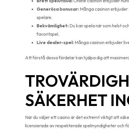
Brett spelutbud:
Online casinon erbjuder hundr
Generösa bonusar:
Många casinon erbjuder a
spelare.
Bekvämlighet:
Du kan spela när som helst och v
favoritspel.
Live dealer-spel:
Många casinon erbjuder live
Att förstå dessa fördelar kan hjälpa dig att maximer
TROVÄRDIGH
SÄKERHET I
När du väljer ett casino är det extremt viktigt att säke
licensierade av respekterade spelmyndigheter och följ