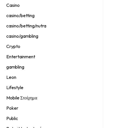
Casino
casino/betting
casino/betting/nutra
casino/gambling
Crypto
Entertainment
gambling
Leon
Lifestyle
Mobile Στοίχημα
Poker
Public