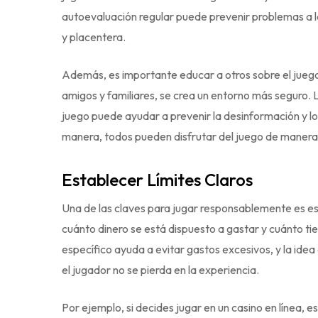
autoevaluación regular puede prevenir problemas a 
y placentera.
Además, es importante educar a otros sobre el juego
amigos y familiares, se crea un entorno más seguro. 
juego puede ayudar a prevenir la desinformación y l
manera, todos pueden disfrutar del juego de manera
Establecer Límites Claros
Una de las claves para jugar responsablemente es esta
cuánto dinero se está dispuesto a gastar y cuánto ti
específico ayuda a evitar gastos excesivos, y la idea
el jugador no se pierda en la experiencia.
Por ejemplo, si decides jugar en un casino en línea,