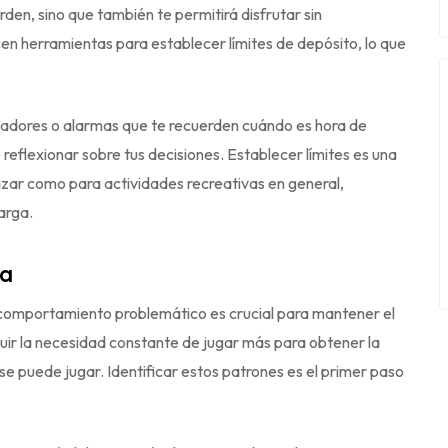
den, sino que también te permitirá disfrutar sin
n herramientas para establecer límites de depósito, lo que
adores o alarmas que te recuerden cuándo es hora de
 reflexionar sobre tus decisiones. Establecer límites es una
zar como para actividades recreativas en general,
arga.
ia
 comportamiento problemático es crucial para mantener el
uir la necesidad constante de jugar más para obtener la
 puede jugar. Identificar estos patrones es el primer paso