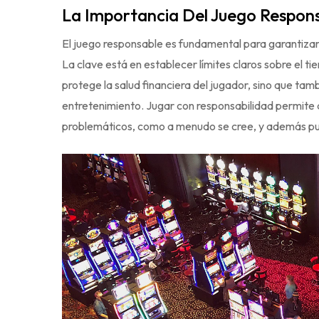
La Importancia Del Juego Respon
El juego responsable es fundamental para garantizar 
La clave está en establecer límites claros sobre el ti
protege la salud financiera del jugador, sino que t
entretenimiento. Jugar con responsabilidad permite 
problemáticos, como a menudo se cree, y además pu