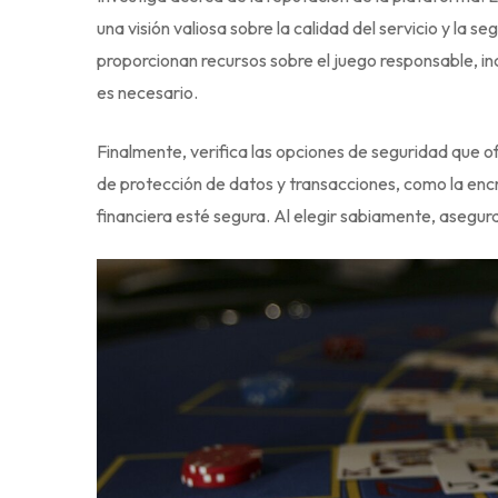
una visión valiosa sobre la calidad del servicio y la 
proporcionan recursos sobre el juego responsable, in
es necesario.
Finalmente, verifica las opciones de seguridad que o
de protección de datos y transacciones, como la encr
financiera esté segura. Al elegir sabiamente, asegur