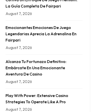
La Guía Completa De Fairpari
August 7, 2026
Emocionantes Emociones De Juego
Legendarias Aprecia La Adrenalina En
Fairpari
August 7, 2026
Alcanza Tu Fortunazo Definitivo:
Embárcate En Una Emocionante
Aventura De Casino
August 7, 2026
Play With Power: Extensive Casino
Strategies To Operate Like A Pro
August 7, 2026