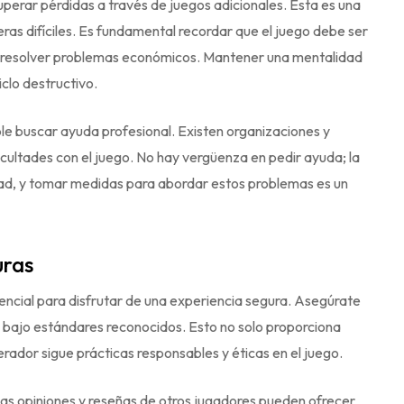
cuperar pérdidas a través de juegos adicionales. Esta es una
ras difíciles. Es fundamental recordar que el juego debe ser
a resolver problemas económicos. Mantener una mentalidad
iclo destructivo.
le buscar ayuda profesional. Existen organizaciones y
cultades con el juego. No hay vergüenza en pedir ayuda; la
dad, y tomar medidas para abordar estos problemas es un
uras
encial para disfrutar de una experiencia segura. Asegúrate
es bajo estándares reconocidos. Esto no solo proporciona
erador sigue prácticas responsables y éticas en el juego.
Las opiniones y reseñas de otros jugadores pueden ofrecer