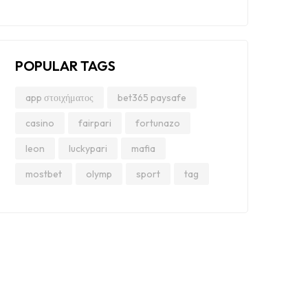
POPULAR TAGS
app στοιχήματος
bet365 paysafe
casino
fairpari
fortunazo
leon
luckypari
mafia
mostbet
olymp
sport
tag