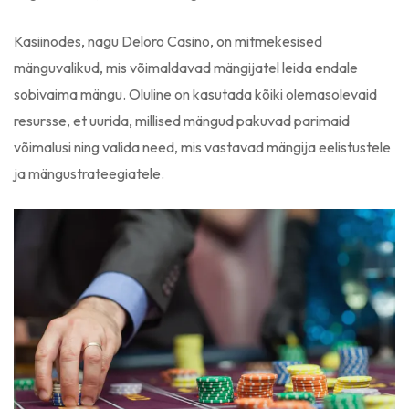
Kasiinodes, nagu Deloro Casino, on mitmekesised
mänguvalikud, mis võimaldavad mängijatel leida endale
sobivaima mängu. Oluline on kasutada kõiki olemasolevaid
resursse, et uurida, millised mängud pakuvad parimaid
võimalusi ning valida need, mis vastavad mängija eelistustele
ja mängustrateegiatele.