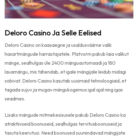
Deloro Casino Ja Selle Eelised
Deloro Casino on kaasaegne ja usaldusväärne valik
hasartmängude harrastajatele. Platvorm pakub laia valikut
mänge, sealhulgas üle 2400 mänguautomaadi ja 180
lauamängu, mis tähendab, et igale mängijale leidub midagi
sobivat. Deloro Casino kasutab uusimaid tehnoloogiaid, et
tagada sujuv ja mugav mängukogemus igal ajal ning igas
seadmes.
Lisaks mängude mitmekesisusele pakub Deloro Casino ka
atraktiivseid boonuseid, sealhulgas tervitusboonuseid ja
tasuta keerutusi. Need boonused suurendavad mängijate