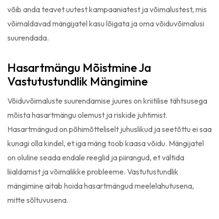
võib anda teavet uutest kampaaniatest ja võimalustest, mis
võimaldavad mängijatel kasu lõigata ja oma võiduvõimalusi
suurendada.
Hasartmängu Mõistmine Ja
Vastutustundlik Mängimine
Võiduvõimaluste suurendamise juures on kriitilise tähtsusega
mõista hasartmängu olemust ja riskide juhtimist.
Hasartmängud on põhimõtteliselt juhuslikud ja seetõttu ei saa
kunagi olla kindel, et iga mäng toob kaasa võidu. Mängijatel
on oluline seada endale reeglid ja piirangud, et vältida
liialdamist ja võimalikke probleeme. Vastutustundlik
mängimine aitab hoida hasartmängud meelelahutusena,
mitte sõltuvusena.