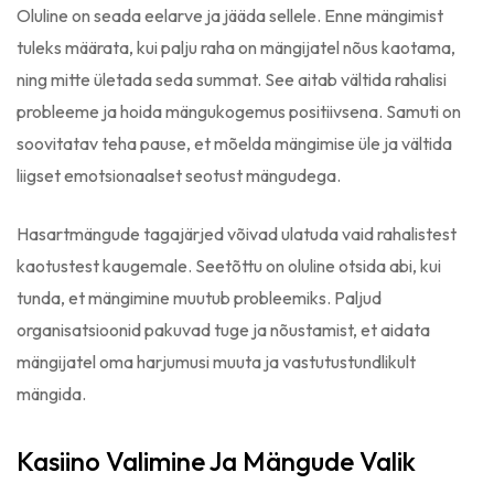
Oluline on seada eelarve ja jääda sellele. Enne mängimist
tuleks määrata, kui palju raha on mängijatel nõus kaotama,
ning mitte ületada seda summat. See aitab vältida rahalisi
probleeme ja hoida mängukogemus positiivsena. Samuti on
soovitatav teha pause, et mõelda mängimise üle ja vältida
liigset emotsionaalset seotust mängudega.
Hasartmängude tagajärjed võivad ulatuda vaid rahalistest
kaotustest kaugemale. Seetõttu on oluline otsida abi, kui
tunda, et mängimine muutub probleemiks. Paljud
organisatsioonid pakuvad tuge ja nõustamist, et aidata
mängijatel oma harjumusi muuta ja vastutustundlikult
mängida.
Kasiino Valimine Ja Mängude Valik