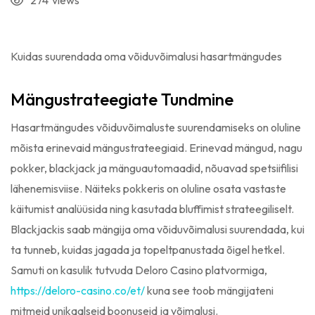
274
views
Kuidas suurendada oma võiduvõimalusi hasartmängudes
Mängustrateegiate Tundmine
Hasartmängudes võiduvõimaluste suurendamiseks on oluline
mõista erinevaid mängustrateegiaid. Erinevad mängud, nagu
pokker, blackjack ja mänguautomaadid, nõuavad spetsiifilisi
lähenemisviise. Näiteks pokkeris on oluline osata vastaste
käitumist analüüsida ning kasutada bluffimist strateegiliselt.
Blackjackis saab mängija oma võiduvõimalusi suurendada, kui
ta tunneb, kuidas jagada ja topeltpanustada õigel hetkel.
Samuti on kasulik tutvuda Deloro Casino platvormiga,
https://deloro-casino.co/et/
kuna see toob mängijateni
mitmeid unikaalseid boonuseid ja võimalusi.