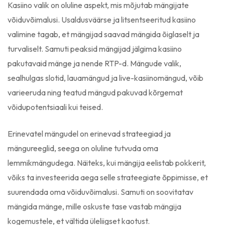
Kasiino valik on oluline aspekt, mis mõjutab mängijate
võiduvõimalusi. Usaldusväärse ja litsentseeritud kasiino
valimine tagab, et mängijad saavad mängida õiglaselt ja
turvaliselt. Samuti peaksid mängijad jälgima kasiino
pakutavaid mänge ja nende RTP-d. Mängude valik,
sealhulgas slotid, lauamängud ja live-kasiinomängud, võib
varieeruda ning teatud mängud pakuvad kõrgemat
võidupotentsiaali kui teised.
Erinevatel mängudel on erinevad strateegiad ja
mängureeglid, seega on oluline tutvuda oma
lemmikmängudega. Näiteks, kui mängija eelistab pokkerit,
võiks ta investeerida aega selle strateegiate õppimisse, et
suurendada oma võiduvõimalusi. Samuti on soovitatav
mängida mänge, mille oskuste tase vastab mängija
kogemustele, et vältida üleliigset kaotust.