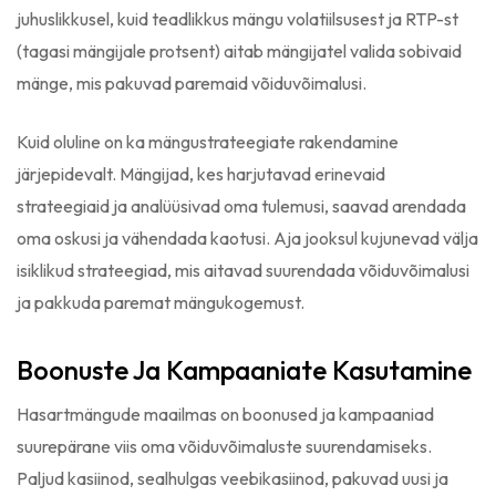
juhuslikkusel, kuid teadlikkus mängu volatiilsusest ja RTP-st
(tagasi mängijale protsent) aitab mängijatel valida sobivaid
mänge, mis pakuvad paremaid võiduvõimalusi.
Kuid oluline on ka mängustrateegiate rakendamine
järjepidevalt. Mängijad, kes harjutavad erinevaid
strateegiaid ja analüüsivad oma tulemusi, saavad arendada
oma oskusi ja vähendada kaotusi. Aja jooksul kujunevad välja
isiklikud strateegiad, mis aitavad suurendada võiduvõimalusi
ja pakkuda paremat mängukogemust.
Boonuste Ja Kampaaniate Kasutamine
Hasartmängude maailmas on boonused ja kampaaniad
suurepärane viis oma võiduvõimaluste suurendamiseks.
Paljud kasiinod, sealhulgas veebikasiinod, pakuvad uusi ja