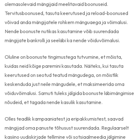
olemasolevaid mängijaid meelitavaid boonuseid.
Tervitusboonused, tasuta keerutused ja reload-boonused
võivad anda mängijatele rohkem mänguaega ja võimalusi.
Nende boonuste nutikas kasutamine võib suurendada
mängijate bankrolli ja seeläbi ka nende võiduvõimalusi.
Oluline on boonuste tingimustega tutvumine, et mõista,
kuidas neid kõige paremini kasutada. Näiteks, kui tasuta
keerutused on seotud teatud mängudega, on mõistlik
keskenduda just neile mängudele, et maksimeerida oma
võiduvõimalusi. Samuti tuleks jälgida boonuste läbimängimise
nõudeid, et tagada nende kasulik kasutamine.
Olles teadlik kampaaniatest ja eripakkumistest, saavad
mängijad oma panuste tõhusust suurendada. Regulaarselt
kasiino uudiskirjade tellimine või sotsiaalmeedia jälgimine