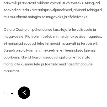
bankrolli ja annavad rohkem võimalusi võitmiseks. Mängijad
saavad nautida ka reaalajas väljamakseid ja kiireid tehinguid,
mis muudavad mängimise mugavaks ja efektiivseks.
Deloro Casino on pühendunud kasutajate turvalisusele ja
mugavusele. Platvorm toetab mitmeid makseviise, tagades,
et mängijad saavad teha tehinguid mugavalt ja turvaliselt.
Samuti on platvorm mitmekeeline, et teenindada laiemat
publikumi. Klienditugi on saadaval igal ajal, et vastata
mängijate küsimustele ja toetada neid hasartmängude
maailmas.
Share: