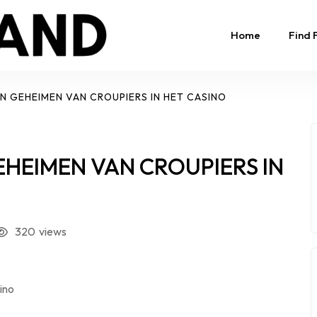
Home
Find 
 GEHEIMEN VAN CROUPIERS IN HET CASINO
HEIMEN VAN CROUPIERS IN
320
views
ino