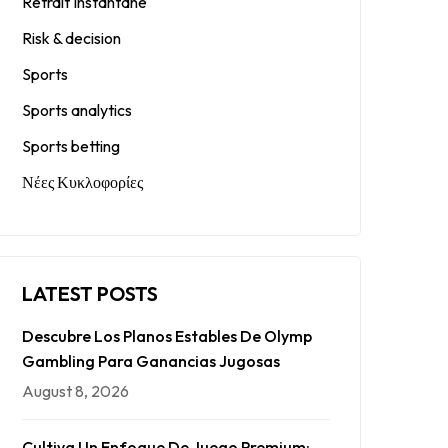
Retrait Instantané
Risk & decision
Sports
Sports analytics
Sports betting
Νέες Κυκλοφορίες
LATEST POSTS
Descubre Los Planos Estables De Olymp
Gambling Para Ganancias Jugosas
August 8, 2026
Cultiva Un Enfoque De Juego Premium: