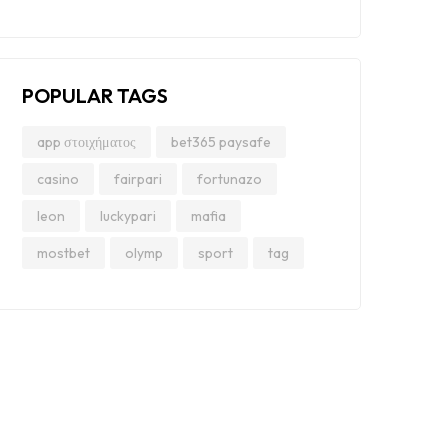
POPULAR TAGS
app στοιχήματος
bet365 paysafe
casino
fairpari
fortunazo
leon
luckypari
mafia
mostbet
olymp
sport
tag