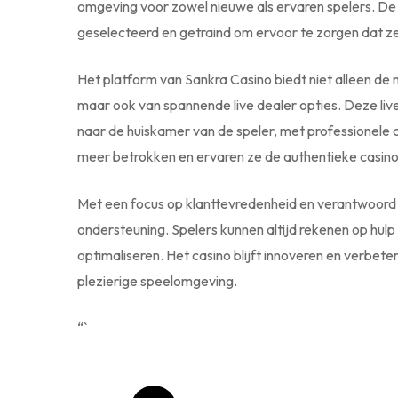
omgeving voor zowel nieuwe als ervaren spelers. De c
geselecteerd en getraind om ervoor te zorgen dat z
Het platform van Sankra Casino biedt niet alleen de 
maar ook van spannende live dealer opties. Deze live
naar de huiskamer van de speler, met professionele cr
meer betrokken en ervaren ze de authentieke casino
Met een focus op klanttevredenheid en verantwoord 
ondersteuning. Spelers kunnen altijd rekenen op hulp
optimaliseren. Het casino blijft innoveren en verbet
plezierige speelomgeving.
“`