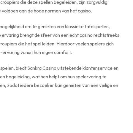
roupiers die deze spellen begeleiden, zijn zorgvuldig
e voldoen aan de hoge normen van het casino.
mogelijkheid om te genieten van klassieke tafelspellen,
 ervaring brengt de sfeer van een echt casino rechtstreeks
oupiers die het spel leiden. Hierdoor voelen spelers zich
-ervaring vanuit hun eigen comfort.
spelen, biedt Sankra Casino uitstekende klantenservice en
 en begeleiding, wat hen helpt om hun spelervaring te
eren, zodat iedere bezoeker kan genieten van een veilige en