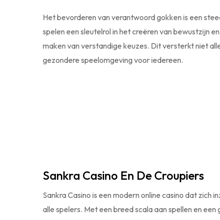
Het bevorderen van verantwoord gokken is een steeds
spelen een sleutelrol in het creëren van bewustzijn en
maken van verstandige keuzes. Dit versterkt niet all
gezondere speelomgeving voor iedereen.
Sankra Casino En De Croupiers
Sankra Casino is een modern online casino dat zich i
alle spelers. Met een breed scala aan spellen en een 