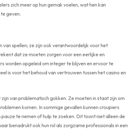
elers zich meer op hun gemak voelen, wat hen kan
 te geven.
n van spellen; ze zijn ook verantwoordelijk voor het
tekent dat ze moeten zorgen voor een eerlijke en
rs worden opgeleid om integer te blijven en ervoor te
ieel is voor het behoud van vertrouwen tussen het casino en
t zijn van problematisch gokken. Ze moeten in staat zijn om
e problemen komen. In sommige gevallen kunnen croupiers
n pauze te nemen of hulp te zoeken. Dit toont niet alleen de
aar benadrukt ook hun rol als zorgzame professionals in een