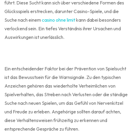
führt. Diese Sucht kann sich über verschiedene Formen des
Glücksspiels erstrecken, darunter Casino-Spiele, und die
Suche nach einem
casino ohne limit
kann dabei besonders
verlockend sein. Ein tiefes Verständnis ihrer Ursachen und
Auswirkungen ist unerlässlich.
Ein entscheidender Faktor bei der Prävention von Spielsucht
ist das Bewusstsein für die Warnsignale. Zu den typischen
Anzeichen gehören das wiederholte Verheimlichen von
Spielverhalten, das Streben nach Verlusten oder die ständige
Suche nach neuen Spielen, um das Gefühl von Nervenkitzel
und Freude zu erleben. Angehörige sollten darauf achten,
diese Verhaltensweisen frühzeitig zu erkennen und
entsprechende Gespräche zu führen.