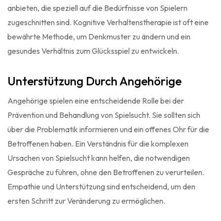
anbieten, die speziell auf die Bedürfnisse von Spielern
zugeschnitten sind. Kognitive Verhaltenstherapie ist oft eine
bewährte Methode, um Denkmuster zu ändern und ein
gesundes Verhältnis zum Glücksspiel zu entwickeln.
Unterstützung Durch Angehörige
Angehörige spielen eine entscheidende Rolle bei der
Prävention und Behandlung von Spielsucht. Sie sollten sich
über die Problematik informieren und ein offenes Ohr für die
Betroffenen haben. Ein Verständnis für die komplexen
Ursachen von Spielsucht kann helfen, die notwendigen
Gespräche zu führen, ohne den Betroffenen zu verurteilen.
Empathie und Unterstützung sind entscheidend, um den
ersten Schritt zur Veränderung zu ermöglichen.