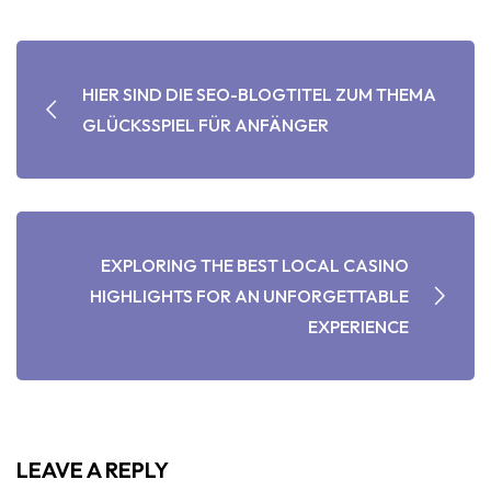
HIER SIND DIE SEO-BLOGTITEL ZUM THEMA
GLÜCKSSPIEL FÜR ANFÄNGER
EXPLORING THE BEST LOCAL CASINO
HIGHLIGHTS FOR AN UNFORGETTABLE
EXPERIENCE
LEAVE A REPLY