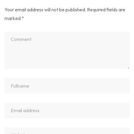
Your email address will not be published.
Required fields are
marked
*