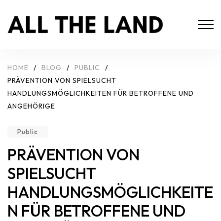
HOME
/
BLOG
/
PUBLIC
/
PRÄVENTION VON SPIELSUCHT
HANDLUNGSMÖGLICHKEITEN FÜR BETROFFENE UND
ANGEHÖRIGE
Public
PRÄVENTION VON
SPIELSUCHT
HANDLUNGSMÖGLICHKEITE
N FÜR BETROFFENE UND