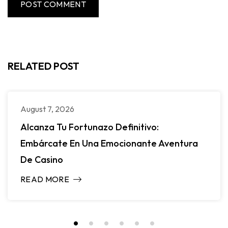
RELATED POST
August 7, 2026
Alcanza Tu Fortunazo Definitivo:
Embárcate En Una Emocionante Aventura
De Casino
READ MORE