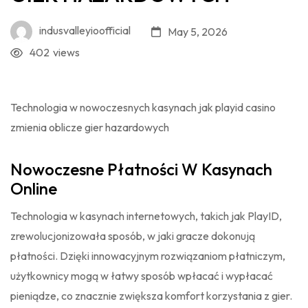
indusvalleyioofficial
May 5, 2026
402
views
Technologia w nowoczesnych kasynach jak playid casino
zmienia oblicze gier hazardowych
Nowoczesne Płatności W Kasynach
Online
Technologia w kasynach internetowych, takich jak PlayID,
zrewolucjonizowała sposób, w jaki gracze dokonują
płatności. Dzięki innowacyjnym rozwiązaniom płatniczym,
użytkownicy mogą w łatwy sposób wpłacać i wypłacać
pieniądze, co znacznie zwiększa komfort korzystania z gier.