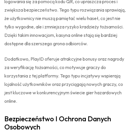
logowania się za pomocą kodu QR, co upraszcza proces i
zwiększa bezpieczeństwo. Tego typu rozwiązania sprawiają,
że użytkownicy nie muszą pamiętać wielu haseł, co jest nie
tylko wygodne, ale i zmniejsza ryzyko kradzieży tożsamości.
Dzięki takim innowacjom, kasyna online stają się bardziej
dostępne dla szerszego grona odbiorców.
Dodatkowo, PlayID oferuje atrakcyjne bonusy oraz nagrody
za weryfikację tożsamości, co motywuje graczy do
korzystania z tej platformy. Tego typu incjatywy wspierają
lojalność użytkowników oraz przyciągają nowych graczy, co
jest kluczowe w konkurencyjnym świecie gier hazardowych
online.
Bezpieczeństwo I Ochrona Danych
Osobowych