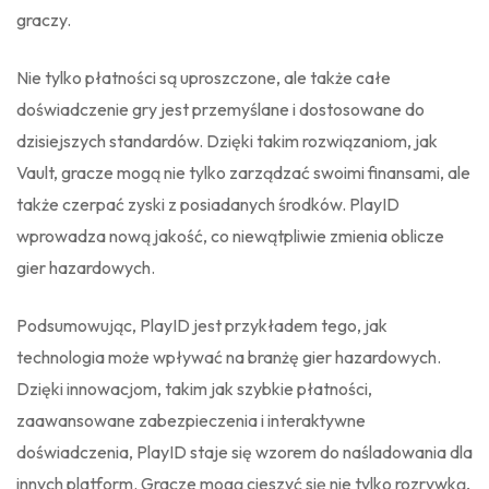
graczy.
Nie tylko płatności są uproszczone, ale także całe
doświadczenie gry jest przemyślane i dostosowane do
dzisiejszych standardów. Dzięki takim rozwiązaniom, jak
Vault, gracze mogą nie tylko zarządzać swoimi finansami, ale
także czerpać zyski z posiadanych środków. PlayID
wprowadza nową jakość, co niewątpliwie zmienia oblicze
gier hazardowych.
Podsumowując, PlayID jest przykładem tego, jak
technologia może wpływać na branżę gier hazardowych.
Dzięki innowacjom, takim jak szybkie płatności,
zaawansowane zabezpieczenia i interaktywne
doświadczenia, PlayID staje się wzorem do naśladowania dla
innych platform. Gracze mogą cieszyć się nie tylko rozrywką,