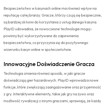
Bezpieczeństwo w kasynach online ma również wpływ na
reputację całej branży. Gracze, którzy czują się bezpiecznie,
są bardziej skłonni do korzystania z usług danego kasyna.
PlayID udowadnia, że nowoczesne technologie mogą i
powinny być wykorzystywane do zapewnienia
bezpieczeństwa, co przyczynia się do pozytywnego
wizerunku kasyn online w społeczeństwie.
Innowacyjne Doświadczenie Gracza
Technologia zmienia również sposób, w jaki gracze
doświadczają gier hazardowych. PlayID wprowadza nowe
funkcje, które zwiększają zaangażowanie oraz przyjemność
z gry. Interaktywne elementy, takie jak gry na żywo oraz
możliwość rywalizacji z innymi graczami, sprawiają, że każdy