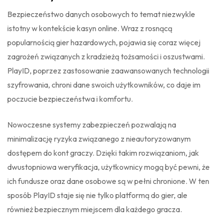
Bezpieczeństwo danych osobowych to temat niezwykle
istotny w kontekście kasyn online. Wraz z rosnącą
popularnością gier hazardowych, pojawia się coraz więcej
zagrożeń związanych z kradzieżą tożsamości i oszustwami.
PlayID, poprzez zastosowanie zaawansowanych technologii
szyfrowania, chroni dane swoich użytkowników, co daje im
poczucie bezpieczeństwa i komfortu.
Nowoczesne systemy zabezpieczeń pozwalają na
minimalizację ryzyka związanego z nieautoryzowanym
dostępem do kont graczy. Dzięki takim rozwiązaniom, jak
dwustopniowa weryfikacja, użytkownicy mogą być pewni, że
ich fundusze oraz dane osobowe są w pełni chronione. W ten
sposób PlayID staje się nie tylko platformą do gier, ale
również bezpiecznym miejscem dla każdego gracza.