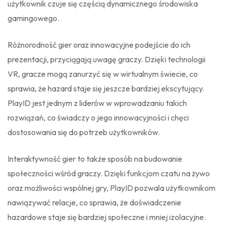
użytkownik czuje się częścią dynamicznego środowiska
gamingowego.
Różnorodność gier oraz innowacyjne podejście do ich
prezentacji, przyciągają uwagę graczy. Dzięki technologii
VR, gracze mogą zanurzyć się w wirtualnym świecie, co
sprawia, że hazard staje się jeszcze bardziej ekscytujący.
PlayID jest jednym z liderów w wprowadzaniu takich
rozwiązań, co świadczy o jego innowacyjności i chęci
dostosowania się do potrzeb użytkowników.
Interaktywność gier to także sposób na budowanie
społeczności wśród graczy. Dzięki funkcjom czatu na żywo
oraz możliwości wspólnej gry, PlayID pozwala użytkownikom
nawiązywać relacje, co sprawia, że doświadczenie
hazardowe staje się bardziej społeczne i mniej izolacyjne.