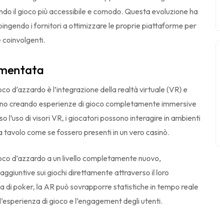
o il gioco più accessibile e comodo. Questa evoluzione ha
ngendo i fornitori a ottimizzare le proprie piattaforme per
e coinvolgenti.
Aumentata
oco d’azzardo è l’integrazione della realtà virtuale (VR) e
anno creando esperienze di gioco completamente immersive
o l’uso di visori VR, i giocatori possono interagire in ambienti
 tavolo come se fossero presenti in un vero casinò.
gioco d’azzardo a un livello completamente nuovo,
aggiuntive sui giochi direttamente attraverso il loro
 di poker, la AR può sovrapporre statistiche in tempo reale
’esperienza di gioco e l’engagement degli utenti.