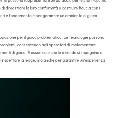
menti possono rappresentare un ostacolo per le start-up, ma
i dimostrare la loro conformità e costruire fiducia con i
atori è fondamentale per garantire un ambiente di gioco
ccupazione per il gioco problematico. Le tecnologie possono
i problemi, consentendo agli operatori di implementare
menti di gioco. È essenziale che le aziende si impegnino a
er rispettare la legge, ma anche per garantire un’esperienza