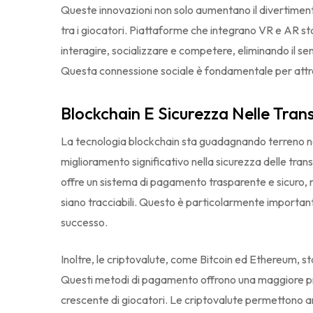
Queste innovazioni non solo aumentano il divertimen
tra i giocatori. Piattaforme che integrano VR e AR s
interagire, socializzare e competere, eliminando il se
Questa connessione sociale è fondamentale per attrar
Blockchain E Sicurezza Nelle Tran
La tecnologia blockchain sta guadagnando terreno ne
miglioramento significativo nella sicurezza delle tran
offre un sistema di pagamento trasparente e sicuro, ri
siano tracciabili. Questo è particolarmente important
successo.
Inoltre, le criptovalute, come Bitcoin ed Ethereum, s
Questi metodi di pagamento offrono una maggiore pri
crescente di giocatori. Le criptovalute permettono an