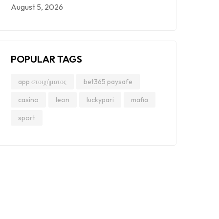
August 5, 2026
POPULAR TAGS
app στοιχήματος
bet365 paysafe
casino
leon
luckypari
mafia
sport