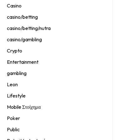
Casino
casino/betting
casino/betting/nutra
casino/gambling
Crypto
Entertainment
gambling
Leon
Lifestyle
Mobile Στοίχημα
Poker
Public