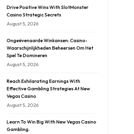
Drive Positive Wins With SlotMonster
Casino Strategic Secrets
August 5, 2026
Ongeëvenaarde Winkansen: Casino-
Waarschijnlijkheden Beheersen Om Het
Spel Te Domineren
August 5, 2026
Reach Exhilarating Earnings With
Effective Gambling Strategies At New
Vegas Casino
August 5, 2026
Learn To Win Big With New Vegas Casino
Gambling.