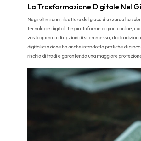
La Trasformazione Digitale Nel G
Negli ultimi anni, il settore del gioco d’azzardo ha su
tecnologie digitali. Le piattaforme di gioco online, c
vasta gamma di opzioni di scommessa, dai tradiziona
digitalizzazione ha anche introdotto pratiche di gioco 
rischio di frodi e garantendo una maggiore protezione 