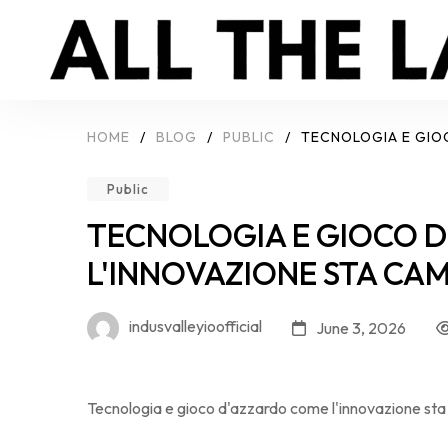
HOME
/
BLOG
/
PUBLIC
/
TECNOLOGIA E GIO
Public
TECNOLOGIA E GIOCO 
L'INNOVAZIONE STA CA
indusvalleyioofficial
June 3, 2026
Tecnologia e gioco d'azzardo come l'innovazione sta