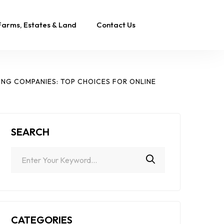
Farms, Estates & Land
Contact Us
ING COMPANIES: TOP CHOICES FOR ONLINE
SEARCH
CATEGORIES