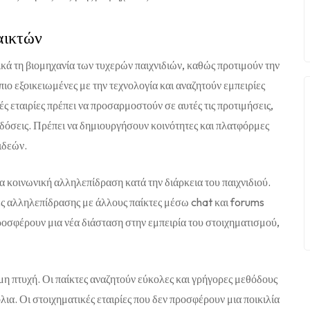
αικτών
τικά τη βιομηχανία των τυχερών παιχνιδιών, καθώς προτιμούν την
πιο εξοικειωμένες με την τεχνολογία και αναζητούν εμπειρίες
ές εταιρίες πρέπει να προσαρμοστούν σε αυτές τις προτιμήσεις,
δόσεις. Πρέπει να δημιουργήσουν κοινότητες και πλατφόρμες
ιδεών.
ια κοινωνική αλληλεπίδραση κατά την διάρκεια του παιχνιδιού.
τες αλληλεπίδρασης με άλλους παίκτες μέσω chat και forums
 προσφέρουν μια νέα διάσταση στην εμπειρία του στοιχηματισμού,
μη πτυχή. Οι παίκτες αναζητούν εύκολες και γρήγορες μεθόδους
α. Οι στοιχηματικές εταιρίες που δεν προσφέρουν μια ποικιλία