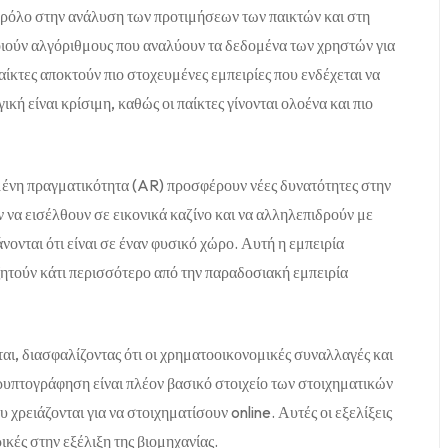
ό ρόλο στην ανάλυση των προτιμήσεων των παικτών και στη
οιούν αλγόριθμους που αναλύουν τα δεδομένα των χρηστών για
ίκτες αποκτούν πιο στοχευμένες εμπειρίες που ενδέχεται να
κή είναι κρίσιμη, καθώς οι παίκτες γίνονται ολοένα και πιο
ημένη πραγματικότητα (AR) προσφέρουν νέες δυνατότητες στην
 να εισέλθουν σε εικονικά καζίνο και να αλληλεπιδρούν με
νονται ότι είναι σε έναν φυσικό χώρο. Αυτή η εμπειρία
ζητούν κάτι περισσότερο από την παραδοσιακή εμπειρία
αι, διασφαλίζοντας ότι οι χρηματοοικονομικές συναλλαγές και
υπτογράφηση είναι πλέον βασικό στοιχείο των στοιχηματικών
χρειάζονται για να στοιχηματίσουν online. Αυτές οι εξελίξεις
ικές στην εξέλιξη της βιομηχανίας.