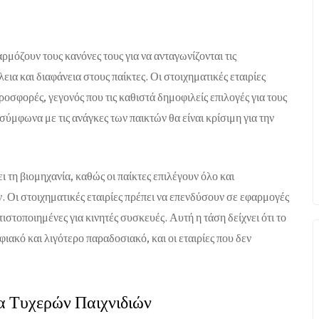
ρμόζουν τους κανόνες τους για να ανταγωνίζονται τις
α και διαφάνεια στους παίκτες. Οι στοιχηματικές εταιρίες
σφορές, γεγονός που τις καθιστά δημοφιλείς επιλογές για τους
μφωνα με τις ανάγκες των παικτών θα είναι κρίσιμη για την
ι τη βιομηχανία, καθώς οι παίκτες επιλέγουν όλο και
 Οι στοιχηματικές εταιρίες πρέπει να επενδύσουν σε εφαρμογές
τιστοποιημένες για κινητές συσκευές. Αυτή η τάση δείχνει ότι το
ιακό και λιγότερο παραδοσιακό, και οι εταιρίες που δεν
ία Τυχερών Παιχνιδιών