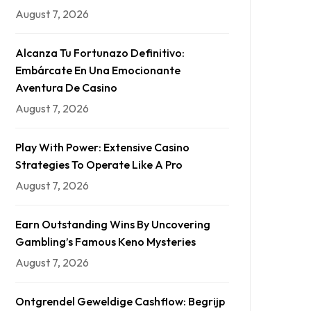
August 7, 2026
Alcanza Tu Fortunazo Definitivo:
Embárcate En Una Emocionante
Aventura De Casino
August 7, 2026
Play With Power: Extensive Casino
Strategies To Operate Like A Pro
August 7, 2026
Earn Outstanding Wins By Uncovering
Gambling’s Famous Keno Mysteries
August 7, 2026
Ontgrendel Geweldige Cashflow: Begrijp