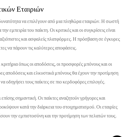
τικών Εταιριών
η δυνατότητα να επιλέγουν από μια πληθώρα εταιριών. Η σωστή
 την εμπειρία του παίκτη. Οι κριτικές και οι συγκρίσεις είναι
υν αξιόπιστες και ασφαλείς πλατφόρμες. Η πρόσβαση σε έγκυρες
τες να πάρουν τις καλύτερες αποφάσεις.
κριτήρια όπως οι αποδόσεις, οι προσφορές μπόνους και οι
ες αποδόσεις και ελκυστικά μπόνους θα έχουν την προτίμηση
α οδηγήσει τους παίκτες σε πιο κερδοφόρες επιλογές.
 επίσης σημαντική. Οι παίκτες αναζητούν γρήγορες και
οκύψουν κατά την διάρκεια του στοιχηματισμού. Οι εταιρίες
σουν την εμπιστοσύνη και την προτίμηση των πελατών τους.