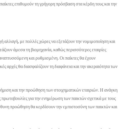
παίκτες επιθυμούν τη γρήγορη πρόσβαση στα κέρδη τους και την
χή αλλαγή, με πολλές χώρες να εξετάζουν την νομιμοποίηση και
εάζουν άμεσα τη βιομηχανία, καθώς περισσότερες εταιρίες
αναπτυσσόμενη και ρυθμισμένη. Οι παίκτες θα έχουν
κές αρχές θα διασφαλίζουν τη διαφάνεια και την ακεραιότητα των
φήμιση και την προώθηση των στοιχηματικών εταιριών. Η ανάγκη
ες πρωτοβουλίες για την ενημέρωση των παικτών σχετικά με τους
εύθυνη προώθηση θα κερδίσουν την εμπιστοσύνη των παικτών και