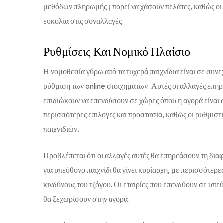
μεθόδων πληρωμής μπορεί να χάσουν πελάτες, καθώς οι 
ευκολία στις συναλλαγές.
Ρυθμίσεις Και Νομικό Πλαίσιο
Η νομοθεσία γύρω από τα τυχερά παιχνίδια είναι σε συνε
ρύθμιση των online στοιχημάτων. Αυτές οι αλλαγές επηρ
επιδιώκουν να επενδύσουν σε χώρες όπου η αγορά είναι 
περισσότερες επιλογές και προστασία, καθώς οι ρυθμιστι
παιχνιδιών.
Προβλέπεται ότι οι αλλαγές αυτές θα επηρεάσουν τη δια
για υπεύθυνο παιχνίδι θα γίνει κυρίαρχη, με περισσότερ
κινδύνους του τζόγου. Οι εταιρίες που επενδύουν σε υπ
θα ξεχωρίσουν στην αγορά.