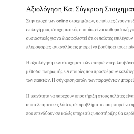
Αξιολόγηση Και Σύγκριση Στοιχημα
Στην εποχή των online στοιχημάτων, οι παίκτες έχουν τ
επιλογή μιας στοιχηματικής εταιρίας είναι καθοριστική για
ουσιαστικές για να διασφαλιστεί ότι οι παίκτες επιλέγο
πληροφορίες και αναλύσεις μπορεί να βοηθήσει τους παίκ
Η αξιολόγηση των στοιχηματικών εταιριών περιλαμβάνει 
μέθοδοι πληρωμής. Οι εταιρίες που προσφέρουν καλύτερ
των παικτών. Η σύγκριση αυτών των παραγόντων μπορεί ν
Η ικανότητα να παρέχουν υποστήριξη στους πελάτες είναι
αποτελεσματικές λύσεις σε προβλήματα που μπορεί να πρ
που επενδύουν σε καλές υπηρεσίες υποστήριξης θα κερδί