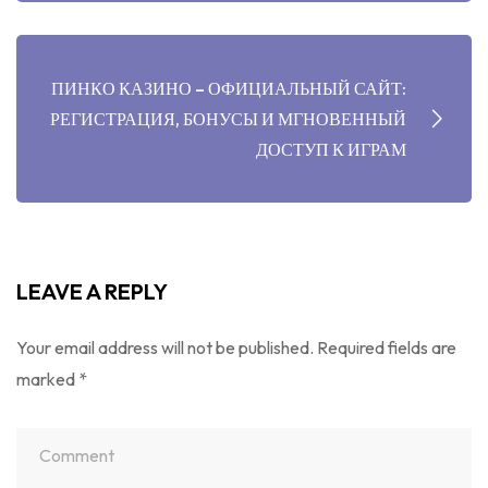
ПИНКО КАЗИНО – ОФИЦИАЛЬНЫЙ САЙТ:
РЕГИСТРАЦИЯ, БОНУСЫ И МГНОВЕННЫЙ
ДОСТУП К ИГРАМ
LEAVE A REPLY
Your email address will not be published.
Required fields are
marked
*