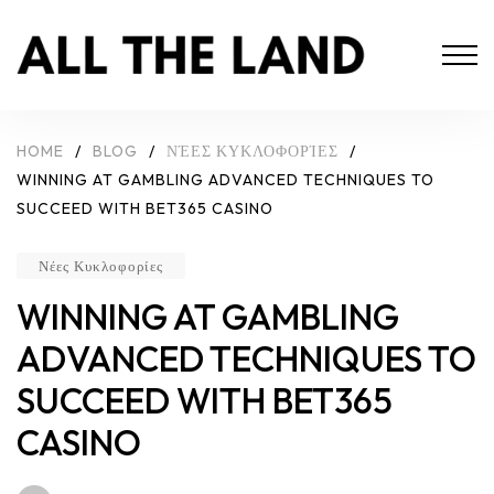
HOME
/
BLOG
/
ΝΈΕΣ ΚΥΚΛΟΦΟΡΊΕΣ
/
WINNING AT GAMBLING ADVANCED TECHNIQUES TO
SUCCEED WITH BET365 CASINO
Νέες Κυκλοφορίες
WINNING AT GAMBLING
ADVANCED TECHNIQUES TO
SUCCEED WITH BET365
CASINO