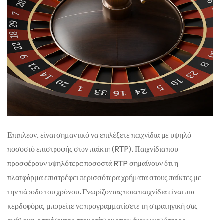
Επιπλέον, είναι σημαντικό να επιλέξετε παιχνίδια με υψηλό
ποσοστό επιστροφής στον παίκτη (RTP). Παιχνίδια που
προσφέρουν υψηλότερα ποσοστά RTP σημαίνουν ότι η
πλατφόρμα επιστρέφει περισσότερα χρήματα στους παίκτες με
την πάροδο του χρόνου. Γνωρίζοντας ποια παιχνίδια είναι πιο
κερδοφόρα, μπορείτε να προγραμματίσετε τη στρατηγική σας
ανάλογα, εστιάζοντας στους τίτλους που έχουν καλύτερες