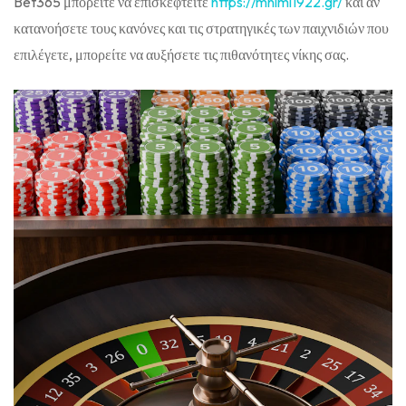
Bet365 μπορείτε να επισκεφτείτε
https://mnimi1922.gr/
και αν
κατανοήσετε τους κανόνες και τις στρατηγικές των παιχνιδιών που
επιλέγετε, μπορείτε να αυξήσετε τις πιθανότητες νίκης σας.