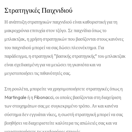
Στρατηγικές Παιχνιδιού
Η ανάπτυξη στρατηγικών παιχνιδιού είναι καθοριστική για τη
μακροχρόνια επιτυχία στον τζόγο. Σε παιχνίδια όπως το
μπλακτζακ, η χρήση στρατηγικών που βασίζονται στους κανόνες
του παιχνιδιού μπορεί να σας δώσει πλεονέκτημα. Για
παράδειγμα, η στρατηγική “βασικής στρατηγικής” του μπλακτζακ
είναι σχεδιασμένη για να μειώσει τη γκανιότα και να
μεγιστοποιήσει τις πιθανότητές σας.
Στη ρουλέτα, μπορείτε να χρησιμοποιήσετε στρατηγικές όπως η
Martingale ή η Fibonacci, οι οποίες βασίζονται στη διαχείριση
των στοιχημάτων σας με συγκεκριμένο τρόπο. Αν και κανένα
σύστημα δεν εγγυάται νίκες, η σωστή στρατηγική μπορεί να σας
βοηθήσει να διαχειριστείτε καλύτερα τις απώλειές σας και να
μεγιστοποιήσετε τις κερδοφόρες στιγμές.