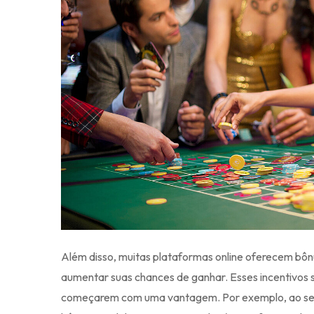
Além disso, muitas plataformas online oferecem bô
aumentar suas chances de ganhar. Esses incentivos 
começarem com uma vantagem. Por exemplo, ao se c