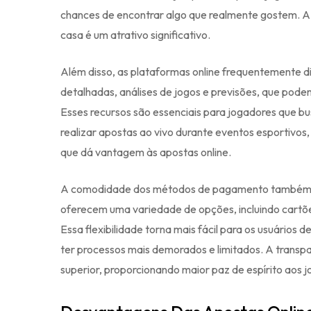
chances de encontrar algo que realmente gostem. A 
casa é um atrativo significativo.
Além disso, as plataformas online frequentemente di
detalhadas, análises de jogos e previsões, que pod
Esses recursos são essenciais para jogadores que 
realizar apostas ao vivo durante eventos esportivos,
que dá vantagem às apostas online.
A comodidade dos métodos de pagamento também é u
oferecem uma variedade de opções, incluindo cartões 
Essa flexibilidade torna mais fácil para os usuários 
ter processos mais demorados e limitados. A transp
superior, proporcionando maior paz de espírito aos 