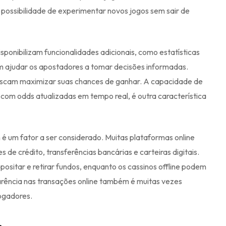
possibilidade de experimentar novos jogos sem sair de
sponibilizam funcionalidades adicionais, como estatísticas
em ajudar os apostadores a tomar decisões informadas.
buscam maximizar suas chances de ganhar. A capacidade de
 com odds atualizadas em tempo real, é outra característica
m fator a ser considerado. Muitas plataformas online
de crédito, transferências bancárias e carteiras digitais.
depositar e retirar fundos, enquanto os cassinos offline podem
arência nas transações online também é muitas vezes
jogadores.