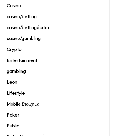
Casino
casino/betting
casino/betting/nutra
casino/gambling
Crypto
Entertainment
gambling
Leon
Lifestyle
Mobile Στοίχημα
Poker
Public