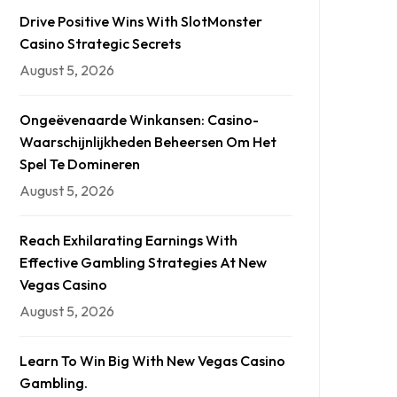
Drive Positive Wins With SlotMonster
Casino Strategic Secrets
August 5, 2026
Ongeëvenaarde Winkansen: Casino-
Waarschijnlijkheden Beheersen Om Het
Spel Te Domineren
August 5, 2026
Reach Exhilarating Earnings With
Effective Gambling Strategies At New
Vegas Casino
August 5, 2026
Learn To Win Big With New Vegas Casino
Gambling.