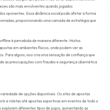
vezes são mais envolventes quando jogados
dos oponentes. Essa dinâmica social pode afetar a forma
o tomadas, proporcionando uma camada de estratégia que
ffline é percebida de maneira diferente. Muitos
postas em ambientes físicos, onde podem ver as
os. Para alguns, isso cria uma sensação de confiança que
 onde as preocupações com fraudes e segurança cibernética
 variedade de opções disponíveis. Os sites de apostas
ots e roletas até apostas esportivas em eventos de todo o
 explorem diferentes tipos de jogos, aumentando as