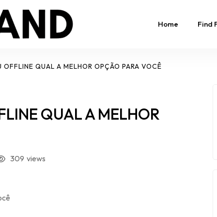
Home
Find 
U OFFLINE QUAL A MELHOR OPÇÃO PARA VOCÊ
FLINE QUAL A MELHOR
309
views
você