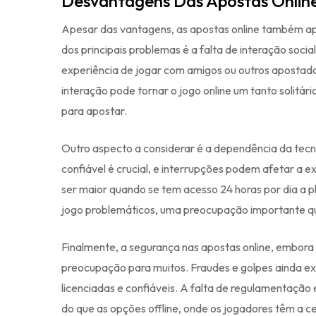
Desvantagens Das Apostas Onlin
Apesar das vantagens, as apostas online também 
dos principais problemas é a falta de interação socia
experiência de jogar com amigos ou outros apostado
interação pode tornar o jogo online um tanto solitár
para apostar.
Outro aspecto a considerar é a dependência da tec
confiável é crucial, e interrupções podem afetar a e
ser maior quando se tem acesso 24 horas por dia a p
jogo problemáticos, uma preocupação importante qu
Finalmente, a segurança nas apostas online, embora
preocupação para muitos. Fraudes e golpes ainda ex
licenciadas e confiáveis. A falta de regulamentação
do que as opções offline, onde os jogadores têm a 