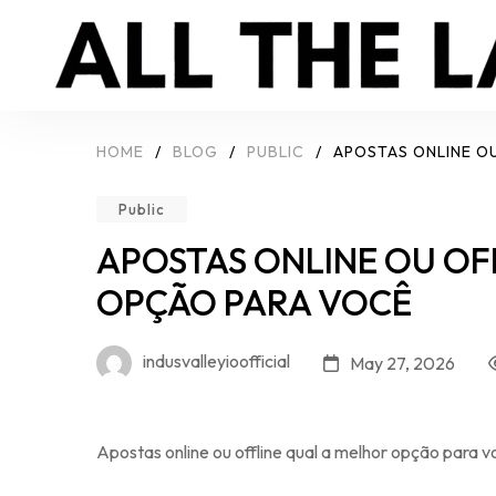
HOME
/
BLOG
/
PUBLIC
/
APOSTAS ONLINE O
Public
APOSTAS ONLINE OU OF
OPÇÃO PARA VOCÊ
indusvalleyioofficial
May 27, 2026
Apostas online ou offline qual a melhor opção para 