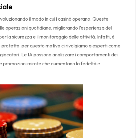
iale
rivoluzionando il modo in cui i casinò operano. Queste
le operazioni quotidiane, migliorando l’esperienza del
r la sicurezza e il monitoraggio delle attività. Infatti, è
 protetto, per questo motivo ci rivolgiamo a esperti come
 giocatori. Le IA possono analizzare i comportamenti dei
e promozioni mirate che aumentano la fedeltà e