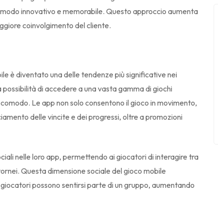
e in modo innovativo e memorabile. Questo approccio aumenta
maggiore coinvolgimento del cliente.
le è diventato una delle tendenze più significative nei
a possibilità di accedere a una vasta gamma di giochi
 e comodo. Le app non solo consentono il gioco in movimento,
amento delle vincite e dei progressi, oltre a promozioni
ciali nelle loro app, permettendo ai giocatori di interagire tra
tornei. Questa dimensione sociale del gioco mobile
i giocatori possono sentirsi parte di un gruppo, aumentando