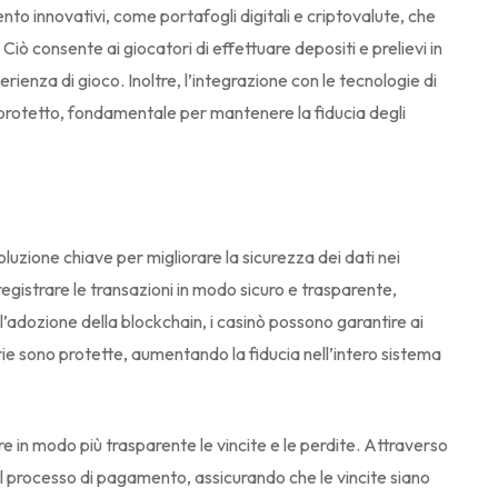
o innovativi, come portafogli digitali e criptovalute, che
iò consente ai giocatori di effettuare depositi e prelievi in
ienza di gioco. Inoltre, l’integrazione con le tecnologie di
protetto, fondamentale per mantenere la fiducia degli
zione chiave per migliorare la sicurezza dei dati nei
gistrare le transazioni in modo sicuro e trasparente,
n l’adozione della blockchain, i casinò possono garantire ai
arie sono protette, aumentando la fiducia nell’intero sistema
tire in modo più trasparente le vincite e le perdite. Attraverso
 il processo di pagamento, assicurando che le vincite siano