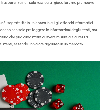
i trasparenza non solo rassicura i giocatori, ma promuove
inò, soprattutto in un’epoca in cui gli attacchi informatici
possono non solo proteggere le informazioni degli utenti, ma
casinò che può dimostrare di avere misure di sicurezza
 esistenti, essendo un valore aggiunto in un mercato