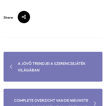
Share:
A JÖVŐ TRENDJEI A SZERENCSEJÁTÉK
VILÁGÁBAN
COMPLETE OVERZICHT VAN DE NIEUWSTE