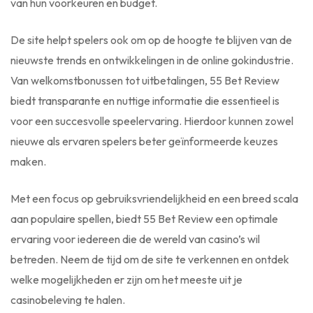
van hun voorkeuren en budget.
De site helpt spelers ook om op de hoogte te blijven van de
nieuwste trends en ontwikkelingen in de online gokindustrie.
Van welkomstbonussen tot uitbetalingen, 55 Bet Review
biedt transparante en nuttige informatie die essentieel is
voor een succesvolle speelervaring. Hierdoor kunnen zowel
nieuwe als ervaren spelers beter geïnformeerde keuzes
maken.
Met een focus op gebruiksvriendelijkheid en een breed scala
aan populaire spellen, biedt 55 Bet Review een optimale
ervaring voor iedereen die de wereld van casino’s wil
betreden. Neem de tijd om de site te verkennen en ontdek
welke mogelijkheden er zijn om het meeste uit je
casinobeleving te halen.