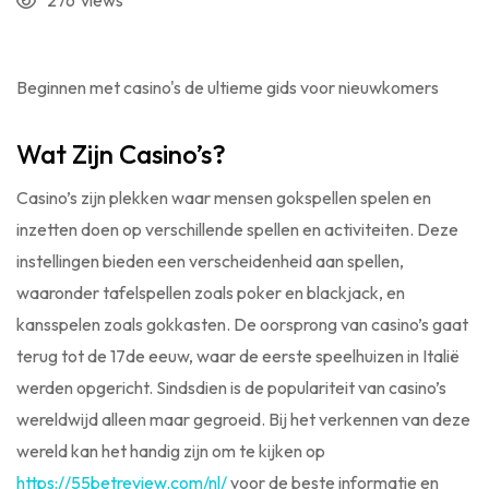
276
views
Beginnen met casino's de ultieme gids voor nieuwkomers
Wat Zijn Casino’s?
Casino’s zijn plekken waar mensen gokspellen spelen en
inzetten doen op verschillende spellen en activiteiten. Deze
instellingen bieden een verscheidenheid aan spellen,
waaronder tafelspellen zoals poker en blackjack, en
kansspelen zoals gokkasten. De oorsprong van casino’s gaat
terug tot de 17de eeuw, waar de eerste speelhuizen in Italië
werden opgericht. Sindsdien is de populariteit van casino’s
wereldwijd alleen maar gegroeid. Bij het verkennen van deze
wereld kan het handig zijn om te kijken op
https://55betreview.com/nl/
voor de beste informatie en