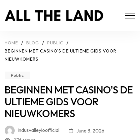
HOME
/
BLOG
/
PUBLIC
/
BEGINNEN MET CASINO'S DE ULTIEME GIDS VOOR
NIEUWKOMERS
Public
BEGINNEN MET CASINO'S DE
ULTIEME GIDS VOOR
NIEUWKOMERS
indusvalleyioofficial
June 3, 2026