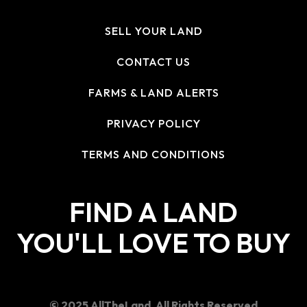
SELL YOUR LAND
CONTACT US
FARMS & LAND ALERTS
PRIVACY POLICY
TERMS AND CONDITIONS
FIND A LAND
YOU'LL LOVE TO BUY
© 2025 AllTheLand. All Rights Reserved