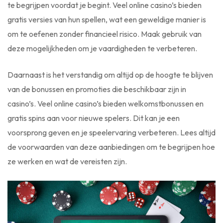
te begrijpen voordat je begint. Veel online casino’s bieden
gratis versies van hun spellen, wat een geweldige manier is
om te oefenen zonder financieel risico. Maak gebruik van
deze mogelijkheden om je vaardigheden te verbeteren.
Daarnaast is het verstandig om altijd op de hoogte te blijven
van de bonussen en promoties die beschikbaar zijn in
casino’s. Veel online casino’s bieden welkomstbonussen en
gratis spins aan voor nieuwe spelers. Dit kan je een
voorsprong geven en je speelervaring verbeteren. Lees altijd
de voorwaarden van deze aanbiedingen om te begrijpen hoe
ze werken en wat de vereisten zijn.