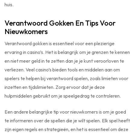
huis.
Verantwoord Gokken En Tips Voor
Nieuwkomers
Verantwoord gokken is essentieel voor een plezierige
ervaring in casino’s. Het is belangrijk om je grenzen te kennen
en niet meer geld in te zetten dan je je kunt veroorloven te
verliezen. Veel casino’s bieden tools en middelen aan om
spelers te helpen bij verantwoord spelen, zoals limieten voor
inzetten en tijdslimieten. Zorg ervoor dat je deze
hulpmiddelen gebruikt om je speelgedrag te controleren.
Een andere belangrijke tip voor nieuwkomers is om je goed
te informeren over de spellen die je wilt spelen. Elk spel heeft
zijn eigen regels en strategieën, en het is essentieel om deze