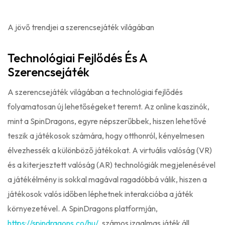
A jövő trendjei a szerencsejáték világában
Technológiai Fejlődés És A
Szerencsejáték
A szerencsejáték világában a technológiai fejlődés
folyamatosan új lehetőségeket teremt. Az online kaszinók,
mint a SpinDragons, egyre népszerűbbek, hiszen lehetővé
teszik a játékosok számára, hogy otthonról, kényelmesen
élvezhessék a különböző játékokat. A virtuális valóság (VR)
és a kiterjesztett valóság (AR) technológiák megjelenésével
a játékélmény is sokkal magával ragadóbbá válik, hiszen a
játékosok valós időben léphetnek interakcióba a játék
környezetével. A SpinDragons platformján,
https://spindragons.co/hu/
, számos izgalmas játék áll