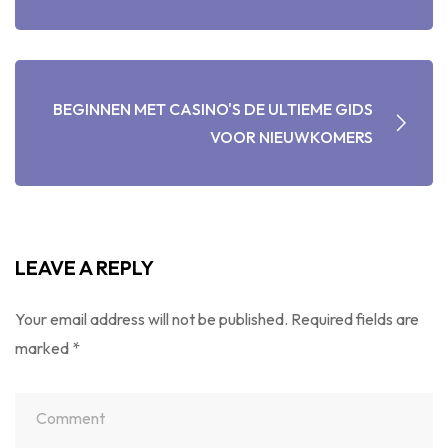
BEGINNEN MET CASINO'S DE ULTIEME GIDS
VOOR NIEUWKOMERS
LEAVE A REPLY
Your email address will not be published.
Required fields are
marked
*