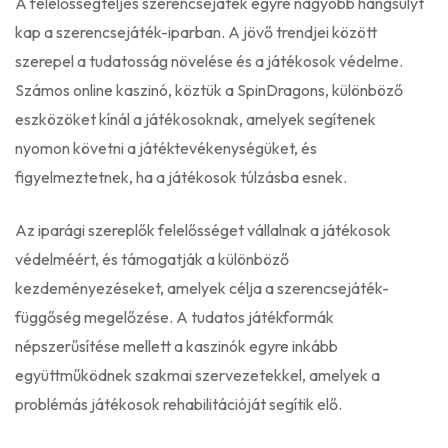
A felelősségteljes szerencsejáték egyre nagyobb hangsúlyt
kap a szerencsejáték-iparban. A jövő trendjei között
szerepel a tudatosság növelése és a játékosok védelme.
Számos online kaszinó, köztük a SpinDragons, különböző
eszközöket kínál a játékosoknak, amelyek segítenek
nyomon követni a játéktevékenységüket, és
figyelmeztetnek, ha a játékosok túlzásba esnek.
Az iparági szereplők felelősséget vállalnak a játékosok
védelméért, és támogatják a különböző
kezdeményezéseket, amelyek célja a szerencsejáték-
függőség megelőzése. A tudatos játékformák
népszerűsítése mellett a kaszinók egyre inkább
együttműködnek szakmai szervezetekkel, amelyek a
problémás játékosok rehabilitációját segítik elő.