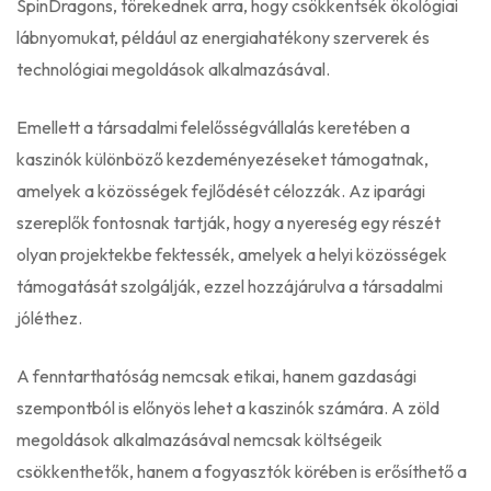
SpinDragons, törekednek arra, hogy csökkentsék ökológiai
lábnyomukat, például az energiahatékony szerverek és
technológiai megoldások alkalmazásával.
Emellett a társadalmi felelősségvállalás keretében a
kaszinók különböző kezdeményezéseket támogatnak,
amelyek a közösségek fejlődését célozzák. Az iparági
szereplők fontosnak tartják, hogy a nyereség egy részét
olyan projektekbe fektessék, amelyek a helyi közösségek
támogatását szolgálják, ezzel hozzájárulva a társadalmi
jóléthez.
A fenntarthatóság nemcsak etikai, hanem gazdasági
szempontból is előnyös lehet a kaszinók számára. A zöld
megoldások alkalmazásával nemcsak költségeik
csökkenthetők, hanem a fogyasztók körében is erősíthető a