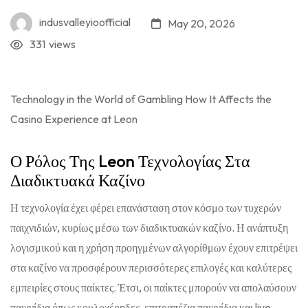
indusvalleyioofficial
May 20, 2026
331
views
Technology in the World of Gambling How It Affects the
Casino Experience at Leon
Ο Ρόλος Της Leon Τεχνολογίας Στα
Διαδικτυακά Καζίνο
Η τεχνολογία έχει φέρει επανάσταση στον κόσμο των τυχερών
παιχνιδιών, κυρίως μέσω των διαδικτυακών καζίνο. Η ανάπτυξη
λογισμικού και η χρήση προηγμένων αλγορίθμων έχουν επιτρέψει
στα καζίνο να προσφέρουν περισσότερες επιλογές και καλύτερες
εμπειρίες στους παίκτες. Έτσι, οι παίκτες μπορούν να απολαύσουν
παιχνίδια όπως κουλοχέρηδες, επιτραπέζια παιχνίδια και live