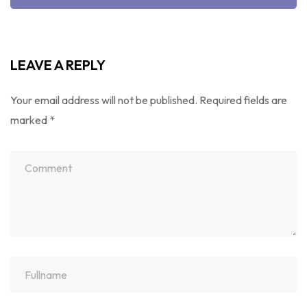
LEAVE A REPLY
Your email address will not be published.
Required fields are
marked
*