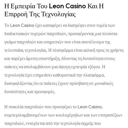
Η Εμπειρία Του Leon Casino Και Η
Επιρροή Της Τεχνολογίας
Το Leon Casino έχει καταφέρει να διαπρέψει στον τομέα των
διαδικτυακών τυχερών παιχνιδιών, προσφέροντας μια πλούσια
γκάμα παιχνιδιών και υπηρεσιών που είναι αποτέλεσμα της
τελευταίας τεχνολογίας. Η πλατφόρμα είναι φιλική προς το χρήστη
και παρέχει άμεση υποστήριξη, δίνοντας τη δυνατότητα στους
παίκτες να απολαμβάνουν μια άψογη εμπειρία τζόγου. Η
τεχνολογία έχει επηρεάσει καθοριστικά την πλατφόρμα,
διασφαλίζοντας ότι οι παίκτες έχουν πρόσβαση σε μοναδικές
δυνατότητες και προσφορές.
Η ποικιλία παιχνιδιών που προσφέρει το Leon Casino,
συμπεριλαμβανομένων των κουλοχέρηδων και των επιτραπέζιων
παιχνιδιών, ενισχύεται από την τεχνολογία αιχμής που