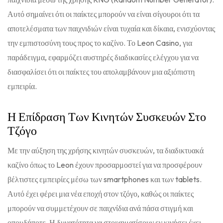
Αυτό σημαίνει ότι οι παίκτες μπορούν να είναι σίγουροι ότι τα
αποτελέσματα των παιχνιδιών είναι τυχαία και δίκαια, ενισχύοντας
την εμπιστοσύνη τους προς το καζίνο. Το Leon Casino, για
παράδειγμα, εφαρμόζει αυστηρές διαδικασίες ελέγχου για να
διασφαλίσει ότι οι παίκτες του απολαμβάνουν μια αξιόπιστη
εμπειρία.
Η Επίδραση Των Κινητών Συσκευών Στο
Τζόγο
Με την αύξηση της χρήσης κινητών συσκευών, τα διαδικτυακά
καζίνο όπως το Leon έχουν προσαρμοστεί για να προσφέρουν
βέλτιστες εμπειρίες μέσω των smartphones και των tablets.
Αυτό έχει φέρει μια νέα εποχή στον τζόγο, καθώς οι παίκτες
μπορούν να συμμετέχουν σε παιχνίδια ανά πάσα στιγμή και
οπουδήποτε. Η δυνατότητα να στοιχηματίσουν εν κινήσει έχει