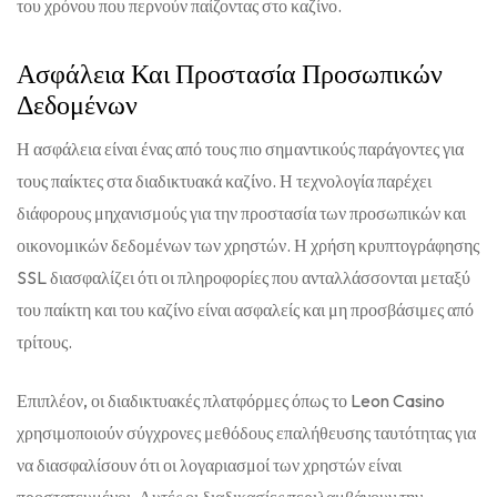
του χρόνου που περνούν παίζοντας στο καζίνο.
Ασφάλεια Και Προστασία Προσωπικών
Δεδομένων
Η ασφάλεια είναι ένας από τους πιο σημαντικούς παράγοντες για
τους παίκτες στα διαδικτυακά καζίνο. Η τεχνολογία παρέχει
διάφορους μηχανισμούς για την προστασία των προσωπικών και
οικονομικών δεδομένων των χρηστών. Η χρήση κρυπτογράφησης
SSL διασφαλίζει ότι οι πληροφορίες που ανταλλάσσονται μεταξύ
του παίκτη και του καζίνο είναι ασφαλείς και μη προσβάσιμες από
τρίτους.
Επιπλέον, οι διαδικτυακές πλατφόρμες όπως το Leon Casino
χρησιμοποιούν σύγχρονες μεθόδους επαλήθευσης ταυτότητας για
να διασφαλίσουν ότι οι λογαριασμοί των χρηστών είναι
προστατευμένοι. Αυτές οι διαδικασίες περιλαμβάνουν την