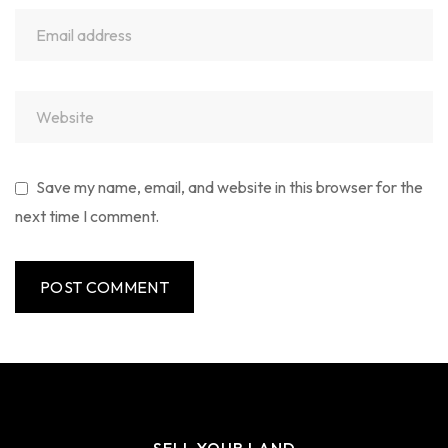
Save my name, email, and website in this browser for the
next time I comment.
SELL YOUR LAND