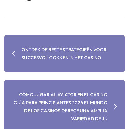
ONTDEK DE BESTE STRATEGIEËN VOOR
SUCCESVOL GOKKEN IN HET CASINO
CÓMO JUGAR AL AVIATOR EN EL CASINO
GUÍA PARA PRINCIPIANTES 2026 EL MUNDO
DE LOS CASINOS OFRECE UNA AMPLIA
VARIEDAD DE JU