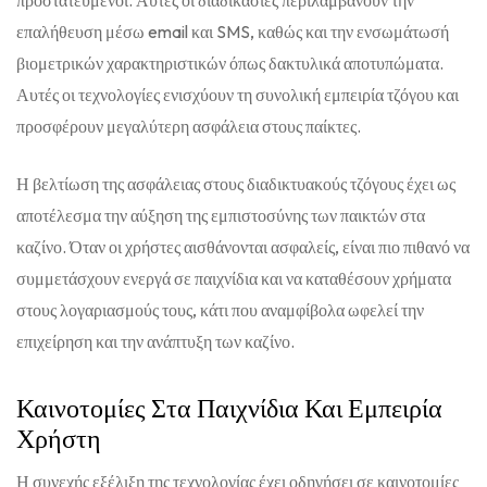
επαλήθευση μέσω email και SMS, καθώς και την ενσωμάτωσή
βιομετρικών χαρακτηριστικών όπως δακτυλικά αποτυπώματα.
Αυτές οι τεχνολογίες ενισχύουν τη συνολική εμπειρία τζόγου και
προσφέρουν μεγαλύτερη ασφάλεια στους παίκτες.
Η βελτίωση της ασφάλειας στους διαδικτυακούς τζόγους έχει ως
αποτέλεσμα την αύξηση της εμπιστοσύνης των παικτών στα
καζίνο. Όταν οι χρήστες αισθάνονται ασφαλείς, είναι πιο πιθανό να
συμμετάσχουν ενεργά σε παιχνίδια και να καταθέσουν χρήματα
στους λογαριασμούς τους, κάτι που αναμφίβολα ωφελεί την
επιχείρηση και την ανάπτυξη των καζίνο.
Καινοτομίες Στα Παιχνίδια Και Εμπειρία
Χρήστη
Η συνεχής εξέλιξη της τεχνολογίας έχει οδηγήσει σε καινοτομίες