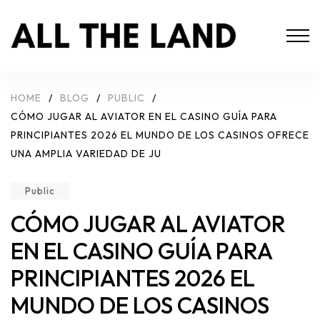
HOME
/
BLOG
/
PUBLIC
/
CÓMO JUGAR AL AVIATOR EN EL CASINO GUÍA PARA
PRINCIPIANTES 2026 EL MUNDO DE LOS CASINOS OFRECE
UNA AMPLIA VARIEDAD DE JU
Public
CÓMO JUGAR AL AVIATOR
EN EL CASINO GUÍA PARA
PRINCIPIANTES 2026 EL
MUNDO DE LOS CASINOS