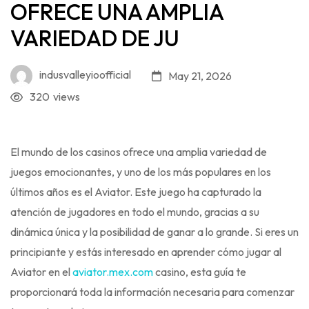
OFRECE UNA AMPLIA
VARIEDAD DE JU
indusvalleyioofficial
May 21, 2026
320
views
El mundo de los casinos ofrece una amplia variedad de
juegos emocionantes, y uno de los más populares en los
últimos años es el Aviator. Este juego ha capturado la
atención de jugadores en todo el mundo, gracias a su
dinámica única y la posibilidad de ganar a lo grande. Si eres un
principiante y estás interesado en aprender cómo jugar al
Aviator en el
aviator.mex.com
casino, esta guía te
proporcionará toda la información necesaria para comenzar