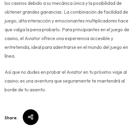
los casinos debido a su mecánica única y la posibilidad de
obtener grandes ganancias. La combinación de facilidad de
juego, alta interacción y emocionantes multiplicadores hace
que valga la pena probarlo. Para principiantes en el juego de
casino, el Aviator ofrece una experiencia accesible y
entretenida, ideal para adentrarse en el mundo del juego en
línea.
Así que no dudes en probar el Aviator en tu próximo viaje al
casino; es una aventura que seguramente te mantendrá al
borde de tu asiento.
Share: