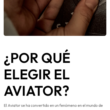
¿POR QUÉ
ELEGIR EL
AVIATOR?
El Aviator se ha convertido en un fenómeno en el mundo de