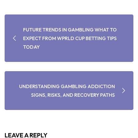
FUTURE TRENDS IN GAMBLING WHAT TO
EXPECT FROM WPRLD CUP BETTING TIPS
TODAY
UNDERSTANDING GAMBLING ADDICTION
SIGNS, RISKS, AND RECOVERY PATHS
LEAVE A REPLY