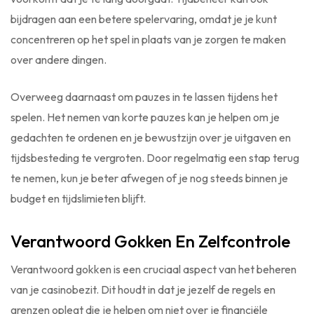
bijdragen aan een betere spelervaring, omdat je je kunt
concentreren op het spel in plaats van je zorgen te maken
over andere dingen.
Overweeg daarnaast om pauzes in te lassen tijdens het
spelen. Het nemen van korte pauzes kan je helpen om je
gedachten te ordenen en je bewustzijn over je uitgaven en
tijdsbesteding te vergroten. Door regelmatig een stap terug
te nemen, kun je beter afwegen of je nog steeds binnen je
budget en tijdslimieten blijft.
Verantwoord Gokken En Zelfcontrole
Verantwoord gokken is een cruciaal aspect van het beheren
van je casinobezit. Dit houdt in dat je jezelf de regels en
grenzen oplegt die je helpen om niet over je financiële