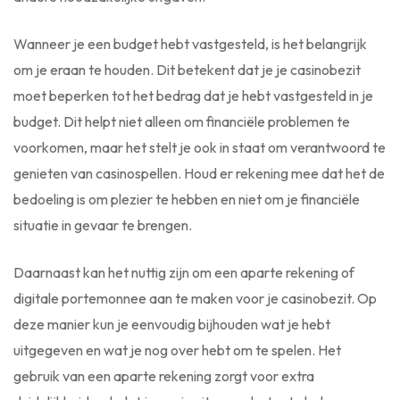
Wanneer je een budget hebt vastgesteld, is het belangrijk
om je eraan te houden. Dit betekent dat je je casinobezit
moet beperken tot het bedrag dat je hebt vastgesteld in je
budget. Dit helpt niet alleen om financiële problemen te
voorkomen, maar het stelt je ook in staat om verantwoord te
genieten van casinospellen. Houd er rekening mee dat het de
bedoeling is om plezier te hebben en niet om je financiële
situatie in gevaar te brengen.
Daarnaast kan het nuttig zijn om een aparte rekening of
digitale portemonnee aan te maken voor je casinobezit. Op
deze manier kun je eenvoudig bijhouden wat je hebt
uitgegeven en wat je nog over hebt om te spelen. Het
gebruik van een aparte rekening zorgt voor extra