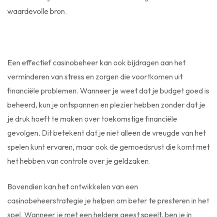
waardevolle bron.
Een effectief casinobeheer kan ook bijdragen aan het
verminderen van stress en zorgen die voortkomen uit
financiële problemen. Wanneer je weet dat je budget goed is
beheerd, kun je ontspannen en plezier hebben zonder dat je
je druk hoeft te maken over toekomstige financiële
gevolgen. Dit betekent dat je niet alleen de vreugde van het
spelen kunt ervaren, maar ook de gemoedsrust die komt met
het hebben van controle over je geldzaken.
Bovendien kan het ontwikkelen van een
casinobeheerstrategie je helpen om beter te presteren in het
spel. Wanneer je met een heldere geest speelt, ben je in