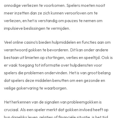
onnodige verliezen te voorkomen. Spelers moeten nooit
meer inzetten dan ze zich kunnen veroorloven om te
verliezen, en het is verstandig om pauzes te nemen om
impulsieve beslissingen te vermijden.
Veel online casino’s bieden hulpmiddelen en functies aan om
verantwoord gokken te bevorderen. Dit kan onder andere
bestaan uit limieten op stortingen, verlies en speeltijd. Ook is
er vaak toegang tot informatie over hulpdiensten voor
spelers die problemen ondervinden. Het is van groot belang
dat spelers deze middelen benutten om een gezonde en
veilige gokervaring te waarborgen.
Het herkennen van de signalen van probleemgokken is
cruciaal. Als een speler merkt dat gokken invloed heeft op
hun dagelijks leven, relaties of financiële situatie, is het tijd