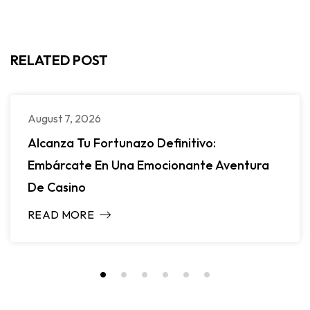
RELATED POST
August 7, 2026
Alcanza Tu Fortunazo Definitivo:
Embárcate En Una Emocionante Aventura
De Casino
READ MORE