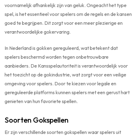
voornamelijk afhankelijk zijn van geluk. Ongeacht het type
spel, is het essentieel voor spelers om de regels en de kansen
goed te begrijpen. Dit zorgt voor een meer plezierige en
verantwoordelijke gokervaring.
In Nederland is gokken gereguleerd, wat betekent dat
spelers beschermd worden tegen onbetrouwbare
aanbieders. De Kansspelautoriteit is verantwoordelijk voor
het toezicht op de gokindustrie, wat zorgt voor een veilige
omgeving voor spelers. Door te kiezen voor legale en
gereguleerde platforms kunnen spelers met een gerust hart
genieten van hun favoriete spellen.
Soorten Gokspellen
Er zijn verschillende soorten gokspellen waar spelers uit