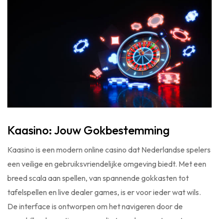
Kaasino: Jouw Gokbestemming
Kaasino is een modern online casino dat Nederlandse spelers
een veilige en gebruiksvriendelijke omgeving biedt. Met een
breed scala aan spellen, van spannende gokkasten tot
tafelspellen en live dealer games, is er voor ieder wat wils.
De interface is ontworpen om het navigeren door de