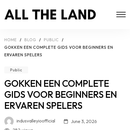
HOME
/
BLOG
/
PUBLIC
/
GOKKEN EEN COMPLETE GIDS VOOR BEGINNERS EN
ERVAREN SPELERS
Public
GOKKEN EEN COMPLETE
GIDS VOOR BEGINNERS EN
ERVAREN SPELERS
indusvalleyioofficial
June 3, 2026