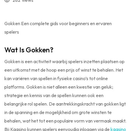
282
views
Gokken Een complete gids voor beginners en ervaren
spelers
Wat Is Gokken?
Gokken is een activiteit waarbij spelers inzetten plaatsen op
een uitkomst met de hoop een prijs of winst te behalen. Het
kan variëren van spellen in fysieke casino’s tot online
platforms. Gokken is niet alleen een kwestie van geluk;
strategie en kennis van de spellen kunnen ook een
belangrijke rol spelen. De aantrekkingskracht van gokken ligt
in de spanning en de mogelijkheid om grote winsten te
behalen, wat het tot een populaire vorm van vermaak maakt.
Bij Kaasino kunnen spelers eenvoudig inloggen via de
kaasino