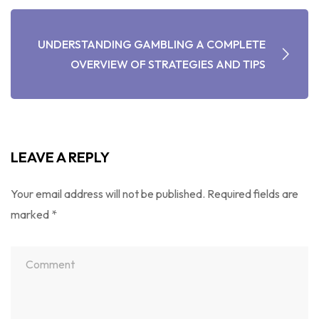
UNDERSTANDING GAMBLING A COMPLETE
OVERVIEW OF STRATEGIES AND TIPS
LEAVE A REPLY
Your email address will not be published.
Required fields are
marked
*