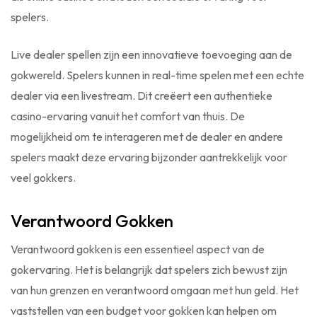
spelers.
Live dealer spellen zijn een innovatieve toevoeging aan de
gokwereld. Spelers kunnen in real-time spelen met een echte
dealer via een livestream. Dit creëert een authentieke
casino-ervaring vanuit het comfort van thuis. De
mogelijkheid om te interageren met de dealer en andere
spelers maakt deze ervaring bijzonder aantrekkelijk voor
veel gokkers.
Verantwoord Gokken
Verantwoord gokken is een essentieel aspect van de
gokervaring. Het is belangrijk dat spelers zich bewust zijn
van hun grenzen en verantwoord omgaan met hun geld. Het
vaststellen van een budget voor gokken kan helpen om