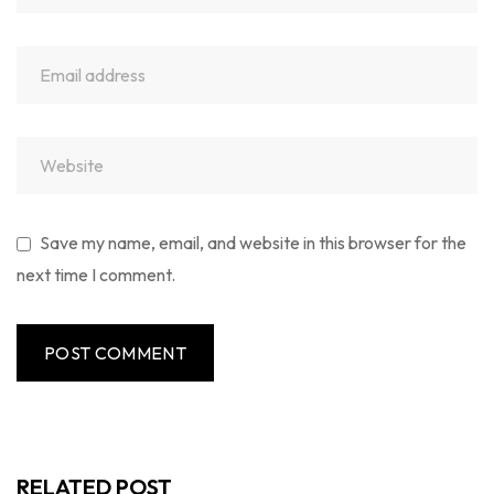
Save my name, email, and website in this browser for the
next time I comment.
RELATED POST