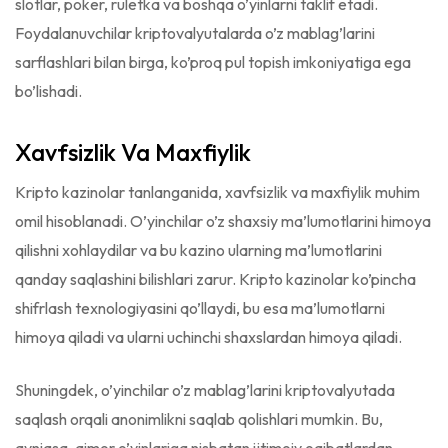
slotlar, poker, ruletka va boshqa o’yinlarni taklif etadi.
Foydalanuvchilar kriptovalyutalarda o’z mablag’larini
sarflashlari bilan birga, ko’proq pul topish imkoniyatiga ega
bo’lishadi.
Xavfsizlik Va Maxfiylik
Kripto kazinolar tanlanganida, xavfsizlik va maxfiylik muhim
omil hisoblanadi. O’yinchilar o’z shaxsiy ma’lumotlarini himoya
qilishni xohlaydilar va bu kazino ularning ma’lumotlarini
qanday saqlashini bilishlari zarur. Kripto kazinolar ko’pincha
shifrlash texnologiyasini qo’llaydi, bu esa ma’lumotlarni
himoya qiladi va ularni uchinchi shaxslardan himoya qiladi.
Shuningdek, o’yinchilar o’z mablag’larini kriptovalyutada
saqlash orqali anonimlikni saqlab qolishlari mumkin. Bu,
ayniqsa, qimor o’yinlariga nisbatan ijtimoiy oqibatlardan