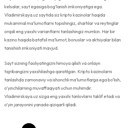
kelsalar, sayt egasiga bog’lanish imkoniyatiga ega.
Vladimirskaya.uz saytida siz kripto kazinolar haqida
mukammal ma’lumotlarni topishingiz, sharhlar va reytinglar
orqali eng yaxshi variantlarni tanlashingiz mumkin. Har bir
kazino haqida batafsil ma’lumot, bonuslar va aktsiyalar bilan
tanishish imkoniyati mavjud.
Sayt sizning faoliyatingizni himoya qilish va onlayn
tajribangizni yaxshilashga qaratilgan. Kripto kazinolarni
tanlashda zamonaviy va ishonchli ma’lumotlarga ega bo’lish,
o’yinchilarning muvaffaqiyati uchun muhimdir.
Vladimirskaya.uz sizga eng yaxshi tanlovlarni taklif etadi va
o’yin jarayonini yanada qiziqarli qiladi.