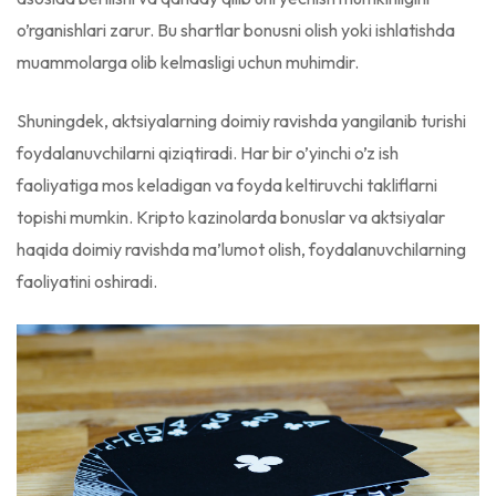
o’rganishlari zarur. Bu shartlar bonusni olish yoki ishlatishda
muammolarga olib kelmasligi uchun muhimdir.
Shuningdek, aktsiyalarning doimiy ravishda yangilanib turishi
foydalanuvchilarni qiziqtiradi. Har bir o’yinchi o’z ish
faoliyatiga mos keladigan va foyda keltiruvchi takliflarni
topishi mumkin. Kripto kazinolarda bonuslar va aktsiyalar
haqida doimiy ravishda ma’lumot olish, foydalanuvchilarning
faoliyatini oshiradi.