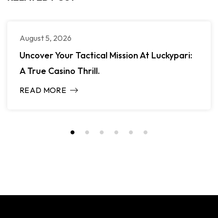
August 5, 2026
Uncover Your Tactical Mission At Luckypari:
A True Casino Thrill.
READ MORE