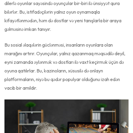
dilerlə oyunlar sayəsində oyunçular bir-biri ilə ünsiyyət qura
bilərlər. Bu, istifadəçilərin yalnız oyun oynamaqla
kifayətlənmədən, həm də dostlar və yeni tanışlarla bir araya
gəlməsinə imkan tanıyır.
Bu sosial əlaqələrin güclənməsi, insanların oyunlara olan
marağını artırır. Oyunçular, yalnız qazanmaq məqsədilə deyil,
eyni zamanda əylənmək və dostları ilə vaxt keçirmək üçün də
oyuna qatılırlar. Bu, kazinoların, xüsusilə də onlayn
platformaların, niyə bu qədər populyar olduğunu izah edən
vacib bir amildir.