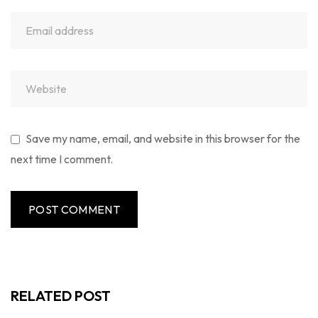
Save my name, email, and website in this browser for the
next time I comment.
RELATED POST