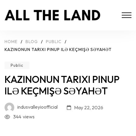
HOME
/
BLOG
/
PUBLIC
/
KAZINONUN TARIXI PINUP ILƏ KEÇMIŞƏ SƏYAHƏT
Public
KAZINONUN TARIXI PINUP
ILƏ KEÇMIŞƏ SƏYAHƏT
indusvalleyioofficial
May 22, 2026
344
views