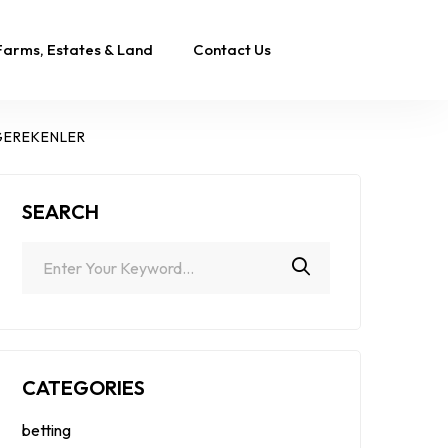
Farms, Estates & Land
Contact Us
 GEREKENLER
SEARCH
CATEGORIES
betting