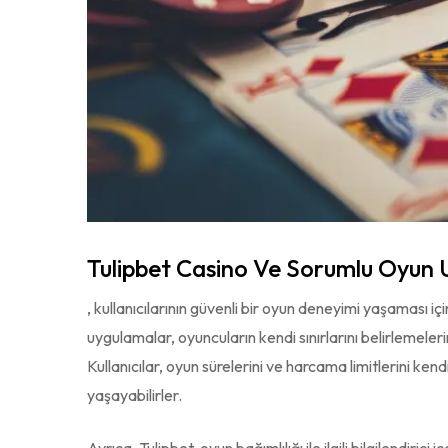
Tulipbet Casino Ve Sorumlu Oyun 
, kullanıcılarının güvenli bir oyun deneyimi yaşaması içi
uygulamalar, oyuncuların kendi sınırlarını belirlemeler
Kullanıcılar, oyun sürelerini ve harcama limitlerini ke
yaşayabilirler.