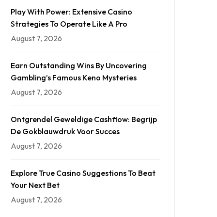
Play With Power: Extensive Casino
Strategies To Operate Like A Pro
August 7, 2026
Earn Outstanding Wins By Uncovering
Gambling’s Famous Keno Mysteries
August 7, 2026
Ontgrendel Geweldige Cashflow: Begrijp
De Gokblauwdruk Voor Succes
August 7, 2026
Explore True Casino Suggestions To Beat
Your Next Bet
August 7, 2026