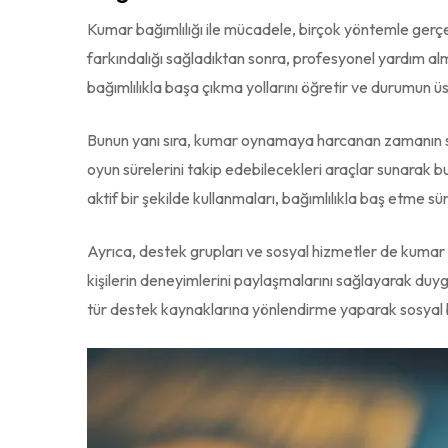
Kumar bağımlılığı ile mücadele, birçok yöntemle gerçekle
farkındalığı sağladıktan sonra, profesyonel yardım alma
bağımlılıkla başa çıkma yollarını öğretir ve durumun ü
Bunun yanı sıra, kumar oynamaya harcanan zamanın sını
oyun sürelerini takip edebilecekleri araçlar sunarak b
aktif bir şekilde kullanmaları, bağımlılıkla baş etme süre
Ayrıca, destek grupları ve sosyal hizmetler de kumar b
kişilerin deneyimlerini paylaşmalarını sağlayarak duygu
tür destek kaynaklarına yönlendirme yaparak sosyal bi