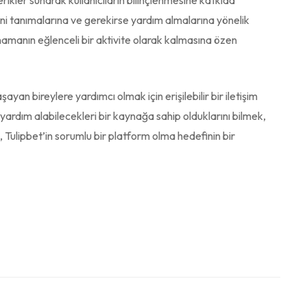
i içerikler sunarak kullanıcıların bilinçlenmesine katkıda
erini tanımalarına ve gerekirse yardım almalarına yönelik
amanın eğlenceli bir aktivite olarak kalmasına özen
aşayan bireylere yardımcı olmak için erişilebilir bir iletişim
 yardım alabilecekleri bir kaynağa sahip olduklarını bilmek,
 Tulipbet’in sorumlu bir platform olma hedefinin bir