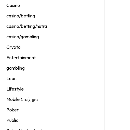
Casino
casino/betting
casino/betting/nutra
casino/gambling
Crypto
Entertainment
gambling
Leon
Lifestyle
Mobile Στοίχημα
Poker
Public