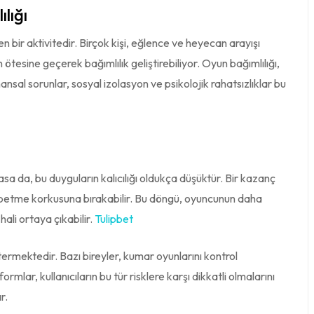
lığı
en bir aktivitedir. Birçok kişi, eğlence ve heyecan arayışı
tesine geçerek bağımlılık geliştirebiliyor. Oyun bağımlılığı,
nansal sorunlar, sosyal izolasyon ve psikolojik rahatsızlıklar bu
 da, bu duyguların kalıcılığı oldukça düşüktür. Bir kazanç
kaybetme korkusuna bırakabilir. Bu döngü, oyuncunun daha
ali ortaya çıkabilir.
Tulipbet
stermektedir. Bazı bireyler, kumar oyunlarını kontrol
ormlar, kullanıcıların bu tür risklere karşı dikkatli olmalarını
r.