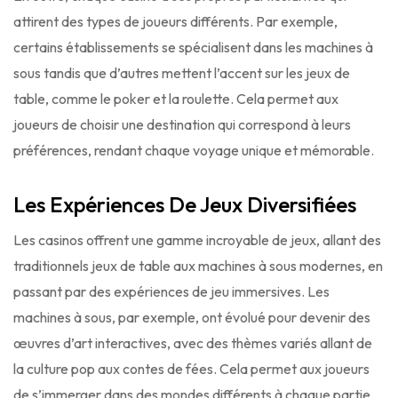
attirent des types de joueurs différents. Par exemple,
certains établissements se spécialisent dans les machines à
sous tandis que d’autres mettent l’accent sur les jeux de
table, comme le poker et la roulette. Cela permet aux
joueurs de choisir une destination qui correspond à leurs
préférences, rendant chaque voyage unique et mémorable.
Les Expériences De Jeux Diversifiées
Les casinos offrent une gamme incroyable de jeux, allant des
traditionnels jeux de table aux machines à sous modernes, en
passant par des expériences de jeu immersives. Les
machines à sous, par exemple, ont évolué pour devenir des
œuvres d’art interactives, avec des thèmes variés allant de
la culture pop aux contes de fées. Cela permet aux joueurs
de s’immerger dans des mondes différents à chaque partie.