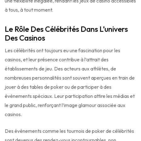
une flexibilité inégalée, rendant les jeux de casino accessibles
à tous, à tout moment.
Le Rôle Des Célébrités Dans L’univers
Des Casinos
Les célébrités ont toujours eu une fascination pour les
casinos, et leur présence contribue à l’attrait des
établissements de jeu. Des acteurs aux athlètes, de
nombreuses personnalités sont souvent aperçues en train de
jouer à des tables de poker ou de participer à des
événements spéciaux. Leur participation attire les médias et
le grand public, renforçant l’image glamour associée aux
casinos.
Des événements comme les tournois de poker de célébrités
sont devenus des rendez-vous incontournables, non