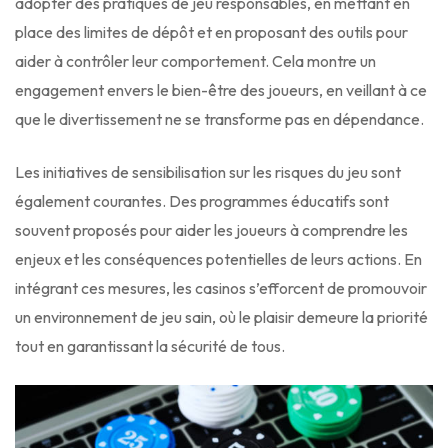
adopter des pratiques de jeu responsables, en mettant en
place des limites de dépôt et en proposant des outils pour
aider à contrôler leur comportement. Cela montre un
engagement envers le bien-être des joueurs, en veillant à ce
que le divertissement ne se transforme pas en dépendance.
Les initiatives de sensibilisation sur les risques du jeu sont
également courantes. Des programmes éducatifs sont
souvent proposés pour aider les joueurs à comprendre les
enjeux et les conséquences potentielles de leurs actions. En
intégrant ces mesures, les casinos s’efforcent de promouvoir
un environnement de jeu sain, où le plaisir demeure la priorité
tout en garantissant la sécurité de tous.