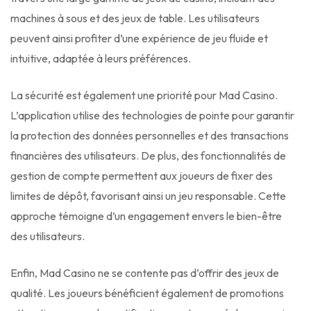
machines à sous et des jeux de table. Les utilisateurs
peuvent ainsi profiter d’une expérience de jeu fluide et
intuitive, adaptée à leurs préférences.
La sécurité est également une priorité pour Mad Casino.
L’application utilise des technologies de pointe pour garantir
la protection des données personnelles et des transactions
financières des utilisateurs. De plus, des fonctionnalités de
gestion de compte permettent aux joueurs de fixer des
limites de dépôt, favorisant ainsi un jeu responsable. Cette
approche témoigne d’un engagement envers le bien-être
des utilisateurs.
Enfin, Mad Casino ne se contente pas d’offrir des jeux de
qualité. Les joueurs bénéficient également de promotions