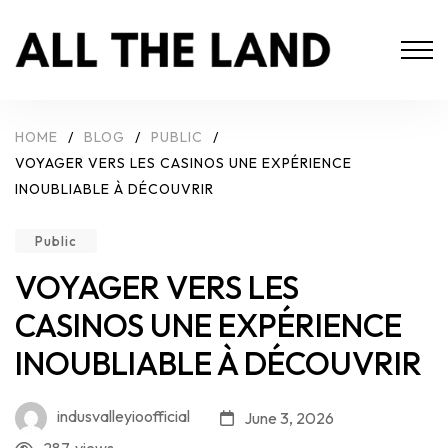
HOME
/
BLOG
/
PUBLIC
/
VOYAGER VERS LES CASINOS UNE EXPÉRIENCE
INOUBLIABLE À DÉCOUVRIR
Public
VOYAGER VERS LES
CASINOS UNE EXPÉRIENCE
INOUBLIABLE À DÉCOUVRIR
indusvalleyioofficial
June 3, 2026