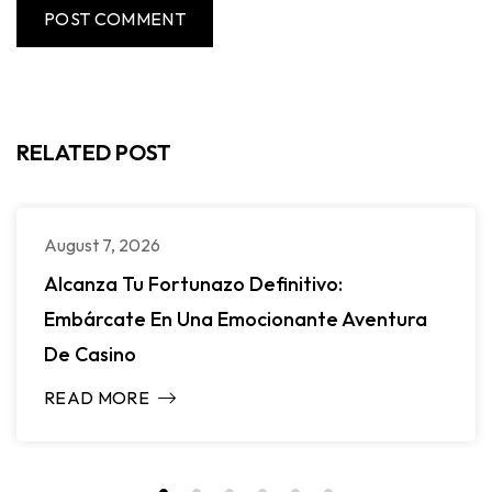
RELATED POST
August 7, 2026
Alcanza Tu Fortunazo Definitivo:
Embárcate En Una Emocionante Aventura
De Casino
READ MORE