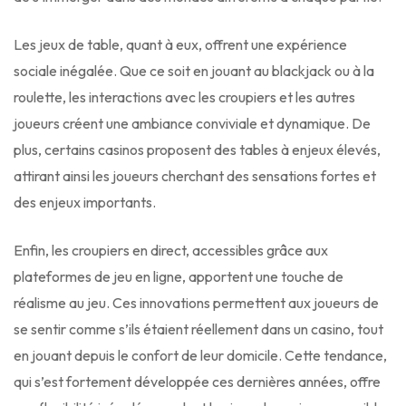
Les jeux de table, quant à eux, offrent une expérience
sociale inégalée. Que ce soit en jouant au blackjack ou à la
roulette, les interactions avec les croupiers et les autres
joueurs créent une ambiance conviviale et dynamique. De
plus, certains casinos proposent des tables à enjeux élevés,
attirant ainsi les joueurs cherchant des sensations fortes et
des enjeux importants.
Enfin, les croupiers en direct, accessibles grâce aux
plateformes de jeu en ligne, apportent une touche de
réalisme au jeu. Ces innovations permettent aux joueurs de
se sentir comme s’ils étaient réellement dans un casino, tout
en jouant depuis le confort de leur domicile. Cette tendance,
qui s’est fortement développée ces dernières années, offre