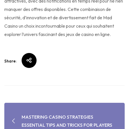
attractives, avec des notifications en temps réel pour ne rien
manquer des offres disponibles. Cette combinaison de
sécurité, d’innovation et de divertissement fait de Mad
Casino un choix incontournable pour ceux qui souhaitent
explorer l’univers fascinant des jeux de casino en ligne.
Share:
MASTERING CASINO STRATEGIES
ESSENTIAL TIPS AND TRICKS FOR PLAYERS