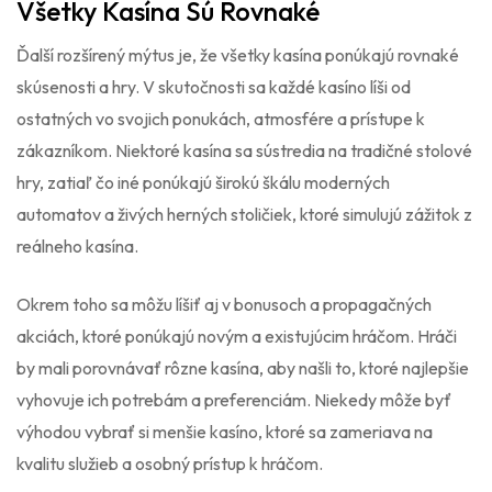
Všetky Kasína Sú Rovnaké
Ďalší rozšírený mýtus je, že všetky kasína ponúkajú rovnaké
skúsenosti a hry. V skutočnosti sa každé kasíno líši od
ostatných vo svojich ponukách, atmosfére a prístupe k
zákazníkom. Niektoré kasína sa sústredia na tradičné stolové
hry, zatiaľ čo iné ponúkajú širokú škálu moderných
automatov a živých herných stoličiek, ktoré simulujú zážitok z
reálneho kasína.
Okrem toho sa môžu líšiť aj v bonusoch a propagačných
akciách, ktoré ponúkajú novým a existujúcim hráčom. Hráči
by mali porovnávať rôzne kasína, aby našli to, ktoré najlepšie
vyhovuje ich potrebám a preferenciám. Niekedy môže byť
výhodou vybrať si menšie kasíno, ktoré sa zameriava na
kvalitu služieb a osobný prístup k hráčom.