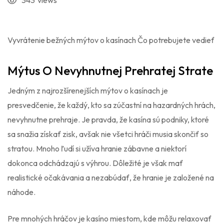
343
views
Vyvrátenie bežných mýtov o kasínach Čo potrebujete vedieť
Mýtus O Nevyhnutnej Prehratej Strate
Jedným z najrozšírenejších mýtov o kasínach je
presvedčenie, že každý, kto sa zúčastní na hazardných hrách,
nevyhnutne prehraje. Je pravda, že kasína sú podniky, ktoré
sa snažia získať zisk, avšak nie všetci hráči musia skončiť so
stratou. Mnoho ľudí si užíva hranie zábavne a niektorí
dokonca odchádzajú s výhrou. Dôležité je však mať
realistické očakávania a nezabúdať, že hranie je založené na
náhode.
Pre mnohých hráčov je kasíno miestom, kde môžu relaxovať