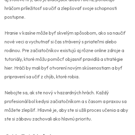
hráčom príležitosť sa učiť a zlepšovať svoje schopnosti
postupne.
Hranie v kasíne môže byť skvelým spôsobom, ako sa naučiť
nové veci a vychutnať si čas strávený s priateľmi alebo
rodinou. Pre začiatočníkov existujú aj rôzne online zdroje a
tutoriály, ktoré môžu pomôcť objasniť pravidlá a stratégie
hier. Hráči by mali byť otvorení novým skúsenostiam a byť
pripravení sa učiť z chýb, ktoré robia.
Nebojte sa, ak ste nový v hazardných hrách. Každý
profesionál bol kedysi začiatočníkom a s časom a praxou sa
môžete zlepšiť. Hlavné je, aby ste si užili proces učenia a aby
ste si zábavu zachovali ako hlavnú prioritu.