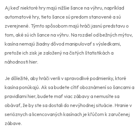
Aj keď niektoré hry majú nižšie šance na výhru, napríklad
automatové hry, tieto šance sú predom stanovené a sú
zverejnené. Týmto spôsobom majú hráči jasnú predstavu o
tom, aké sú ich šance na výhru. Na rozdiel od bežných mýtov,
kasína nemajú žiadny dôvod manipulovať s výsledkami,
pretože ich zisk je založený na čistých štatistikách a
náhodnosti hier.
Je dôležité, aby hráči verili v spravodlivé podmienky, ktoré
kasína ponúkajú. Ak sa budete cítiť oboznámení so šancami a
pravidlami hier, budete mať viac zábavy a nemusíte sa
obávať, že by ste sa dostali do nevýhodnej situácie. Hranie v
serióznych a licencovaných kasínach je kľúčom k zaručenej
zábave.