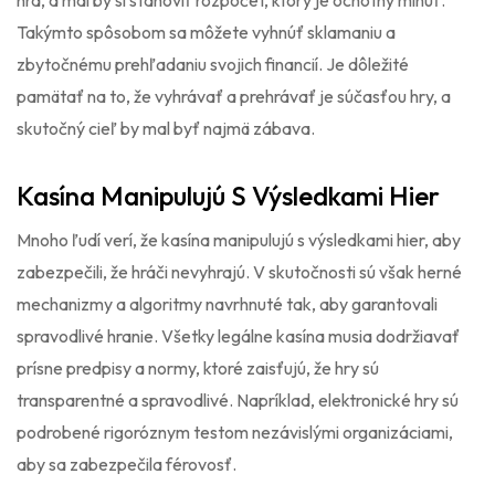
hrá, a mal by si stanoviť rozpočet, ktorý je ochotný minúť.
Takýmto spôsobom sa môžete vyhnúť sklamaniu a
zbytočnému prehľadaniu svojich financií. Je dôležité
pamätať na to, že vyhrávať a prehrávať je súčasťou hry, a
skutočný cieľ by mal byť najmä zábava.
Kasína Manipulujú S Výsledkami Hier
Mnoho ľudí verí, že kasína manipulujú s výsledkami hier, aby
zabezpečili, že hráči nevyhrajú. V skutočnosti sú však herné
mechanizmy a algoritmy navrhnuté tak, aby garantovali
spravodlivé hranie. Všetky legálne kasína musia dodržiavať
prísne predpisy a normy, ktoré zaisťujú, že hry sú
transparentné a spravodlivé. Napríklad, elektronické hry sú
podrobené rigoróznym testom nezávislými organizáciami,
aby sa zabezpečila férovosť.