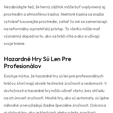
Nezabúdajte tiež, že herný zážitok môže byť ovplyvnený aj
prostredím a atmosférou kasína. Niektoré kasína sa snažia
vytvárať luxusnejšie prostredie, zatiaľ čo iné sa zameriavajú
na neformálny a priateľský prístup. To všetko môže mať
významný dopad na to, ako sa hráči cítia a ako si užívajú
svoje hranie.
Hazardné Hry Sú Len Pre
Profesionálov
Existuje mýtus, že hazardné hry sú len pre profesionálnych
hráčov, ktorí majú skvelé technické zručnosti a vedomosti. V
skutočnosti si hazardné hry môžu užívať všetci, bez ohľadu
na ich úroveň zručností. Mnohé hry, ako sú automaty, sú úplne
náhodné a nevyžadujú žiadne špeciálne zručnosti. Dokonca
aj stolové hry, ako je blackjack alebo ruleta, ponúkajú