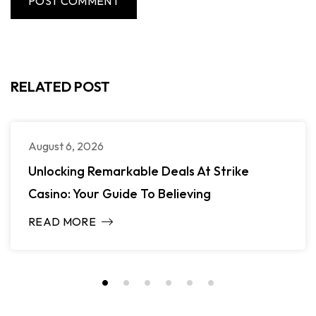
RELATED POST
August 6, 2026
Unlocking Remarkable Deals At Strike
Casino: Your Guide To Believing
READ MORE