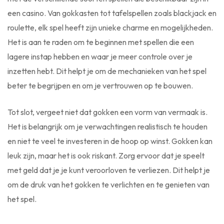
een casino. Van gokkasten tot tafelspellen zoals blackjack en
roulette, elk spel heeft zijn unieke charme en mogelijkheden.
Het is aan te raden om te beginnen met spellen die een
lagere instap hebben en waar je meer controle over je
inzetten hebt. Dit helpt je om de mechanieken van het spel
beter te begrijpen en om je vertrouwen op te bouwen.
Tot slot, vergeet niet dat gokken een vorm van vermaak is.
Het is belangrijk om je verwachtingen realistisch te houden
en niet te veel te investeren in de hoop op winst. Gokken kan
leuk zijn, maar het is ook riskant. Zorg ervoor dat je speelt
met geld dat je je kunt veroorloven te verliezen. Dit helpt je
om de druk van het gokken te verlichten en te genieten van
het spel.