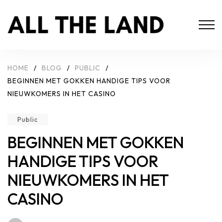
HOME
/
BLOG
/
PUBLIC
/
BEGINNEN MET GOKKEN HANDIGE TIPS VOOR
NIEUWKOMERS IN HET CASINO
Public
BEGINNEN MET GOKKEN
HANDIGE TIPS VOOR
NIEUWKOMERS IN HET
CASINO