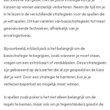
kansen op winnen aanzienlijk verbeteren. Neem de tijd om je
in te lezen in de verschillende strategieën voor de spellen die
je wilt spelen. Dit kan variëren van basisstrategieën tot meer
geavanceerde technieken, afhankelijk van je
ervaringsniveau.
Bijvoorbeeld, in blackjack is het belangrijk om de
basisstrategie te begrijpen, zoals wanneer je moet staan,
vragen om een extra kaart of verdubbelen. Deze strategieën
zijn gebaseerd op de kaarten die al zijn gespeeld en de kans
dat je wint. Door een strategie te hanteren, kun je je
verliezen beperken en mogelijk meer winnen.
In spellen zoals poker is het niet alleen belangrijk om de
regels te kennen, maar ook om je tegenstanders goed in de