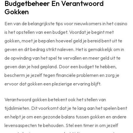
Budgetbeheer En Verantwoord
Gokken
Een van de belangrijkste tips voor nieuwkomers in het casino
is het opstellen van een budget. Voordat je begint met
gokken, moet je bepalen hoeveel geld je bereid bent uit te
geven en dit bedrag strikt naleven. Het is gemakkelijk om in
de opwinding van het spel te vervallen en meer geld uit te
geven dan je had gepland. Door een budget te hebben,
bescherm je jezelf tegen financiële problemen en zorg je
ervoor dat gokken een plezierige ervaring blijft.
Verantwoord gokken betekent ook het stellen van
tijdslimieten. Dit voorkomt dat je te lang aan het spelen bent
en helpt je om een gezonde balans tussen gokken en andere
levensaspecten te behouden. Stel een timer in om jezelf