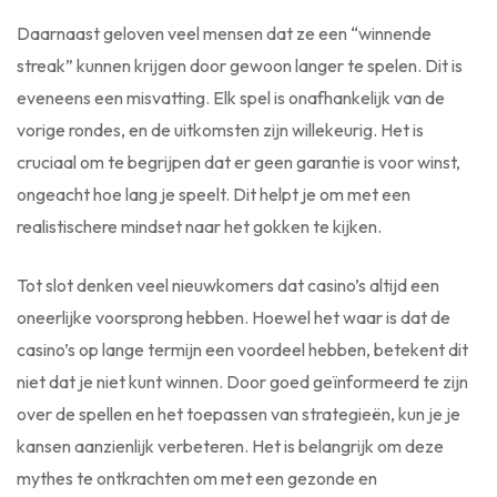
Daarnaast geloven veel mensen dat ze een “winnende
streak” kunnen krijgen door gewoon langer te spelen. Dit is
eveneens een misvatting. Elk spel is onafhankelijk van de
vorige rondes, en de uitkomsten zijn willekeurig. Het is
cruciaal om te begrijpen dat er geen garantie is voor winst,
ongeacht hoe lang je speelt. Dit helpt je om met een
realistischere mindset naar het gokken te kijken.
Tot slot denken veel nieuwkomers dat casino’s altijd een
oneerlijke voorsprong hebben. Hoewel het waar is dat de
casino’s op lange termijn een voordeel hebben, betekent dit
niet dat je niet kunt winnen. Door goed geïnformeerd te zijn
over de spellen en het toepassen van strategieën, kun je je
kansen aanzienlijk verbeteren. Het is belangrijk om deze
mythes te ontkrachten om met een gezonde en