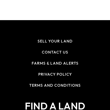
SELL YOUR LAND
CONTACT US
FARMS & LAND ALERTS
PRIVACY POLICY
TERMS AND CONDITIONS
FIND A LAND