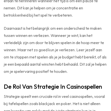
eraan te herinneren wanneer het tijd is om een pauze te
nemen. Dit kan je helpen om je concentratie en
betrokkenheid bij het spel te verbeteren.
Daarnaast is het belangrijk om een onderscheid te maken
tussen winnen en verliezen. Wanneer je wint, kan het
verleidelijk zijn om door te blijven spelen in de hoop meer te
winnen. Maar net zo goed kun je verliezen. Leer jezelf aan
om te stoppen met spelen als je je budget hebt bereikt, of als
je een bepaald aantal winsten hebt behaald. Dit zal je helpen
om je spelervaring positief te houden.
De Rol Van Strategie In Casinospellen
Strategie speelt een cruciale rol in veel casinospellen, vooral
bij tafelspellen zoals blackjack en poker. Het is niet alleen
een kwestie van geluk; met de juiste strategie kun je je