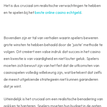
Het is dus cruciaal om realistische verwachtingen te hebben
en te spelen bij het
beste online casino echtgeld
.
Bovendien zijn er tal van verhalen waarin spelers beweren
grote winsten te hebben behaald door de ‘juiste’ methode te
volgen. Dit creëert een valse indruk dat succes in het casino
een kwestie is van vaardigheid en niet louter geluk. Spelers
moeten zich bewust zijn van het feit dat de uitkomsten van
casinospelen volledig willekeurig zijn, wat betekent dat zelfs
de meest uitgekiende strategieën niet kunnen garanderen
dat je wint.
Uiteindelijk is het cruciaal om een realistische benadering van
gokken te hanteren. Spelers moeten hun budget in de gaten