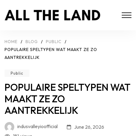
HOME
/
BLOG
/
PUBLIC
/
POPULAIRE SPELTYPEN WAT MAAKT ZE ZO
AANTREKKELIJK
Public
POPULAIRE SPELTYPEN WAT
MAAKT ZE ZO
AANTREKKELIJK
indusvalleyioofficial
June 26, 2026