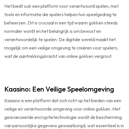
Het biedt ook een platform voor verantwoord spelen, met
tools en informatie die spelers helpen hun speelgedrag te
beheersen. Dit is cruciaal in een tijd waarin gokken steeds
normaler wordt en het belangrijk is om bewust en
verantwoordelijk te spelen. De digitale wereld maakt het
mogelijk om een veilige omgeving te creëren voor spelers,
wat de aantrekkingskracht van online gokken vergroot.
Kaasino: Een Veilige Speelomgeving
Kaasino is een platform dat zich richt op het bieden van een
veilige en verantwoorde omgeving voor online gokken. Met
geavanceerde encryptietechnologie wordt de bescherming
van persoonlijke gegevens gewaarborgd, wat essentieel is in