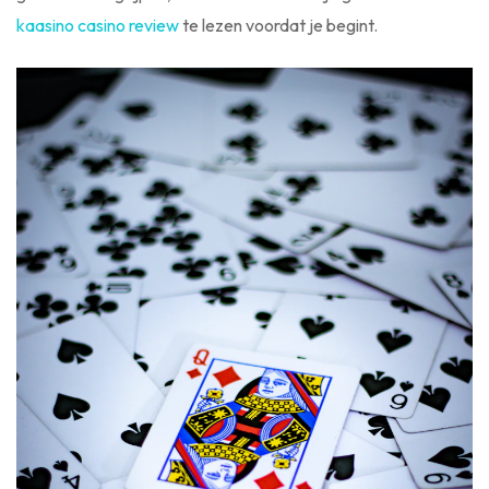
kaasino casino review
te lezen voordat je begint.