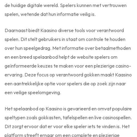
de huidige digitale wereld. Spelers kunnen met vertrouwen
spelen, wetende dat hun informatie veilig is.
Daarnaast biedt Kaasino diverse tools voor verantwoord
spelen. Dit stelt gebruikers in staat om controle te houden
over hun speelgedrag. Met informatie over betaalmethoden
en een breed spelaanbod helpt de website spelers om
geïnformeerde keuzes te maken voor een plezierige casino-
ervaring. Deze focus op verantwoord gokken maakt Kaasino
een aantrekkelijke optie voor spelers die op zoek zijn naar
een veilige speelomgeving.
Het spelaanbod op Kaasino is gevarieerd en omvat populaire
speltypen zoals gokkasten, tafelspellen en live casinospellen.
Dit zorgt ervoor dat er voor elke speler iets te vinden is. Het
platform streeft ernaar om een complete en plezierige