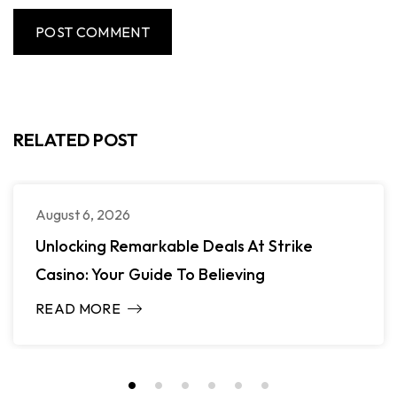
RELATED POST
August 6, 2026
Unlocking Remarkable Deals At Strike
Casino: Your Guide To Believing
READ MORE