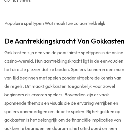
181
views
Populaire speltypen Wat maakt ze zo aantrekkelijk
De Aantrekkingskracht Van Gokkasten
Gokkasten zijn een van de populairste speltypen in de online
casino-wereld. Hun aantrekkingskracht ligt in de eenvoud en
het directe plezier dat ze bieden. Spelers kunnen in een mum
van tijd beginnen met spelen zonder uitgebreide kennis van
de regels. Dit maakt gokkasten toegankelijk voor zowel
beginners als ervaren spelers. Bovendien zijn er vaak
spannende thema’s en visuals die de ervaring verrijken en
spelers aanmoedigen om door te spelen. Bij het gokken op
gokkasten is het belangrijk om de financiële implicaties van
gokken te begrijpen, en daarom is het altijd goed om een