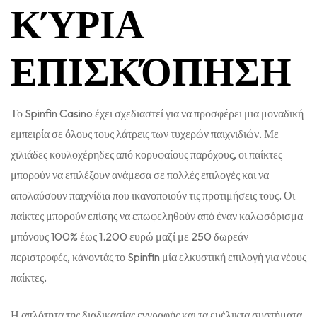
ΚΎΡΙΑ
ΕΠΙΣΚΌΠΗΣΗ
Το Spinfin Casino έχει σχεδιαστεί για να προσφέρει μια μοναδική
εμπειρία σε όλους τους λάτρεις των τυχερών παιχνιδιών. Με
χιλιάδες κουλοχέρηδες από κορυφαίους παρόχους, οι παίκτες
μπορούν να επιλέξουν ανάμεσα σε πολλές επιλογές και να
απολαύσουν παιχνίδια που ικανοποιούν τις προτιμήσεις τους. Οι
παίκτες μπορούν επίσης να επωφεληθούν από έναν καλωσόρισμα
μπόνους 100% έως 1.200 ευρώ μαζί με 250 δωρεάν
περιστροφές, κάνοντάς το Spinfin μία ελκυστική επιλογή για νέους
παίκτες.
Η απλότητα της διαδικασίας εγγραφής και τα ευέλικτα συστήματα