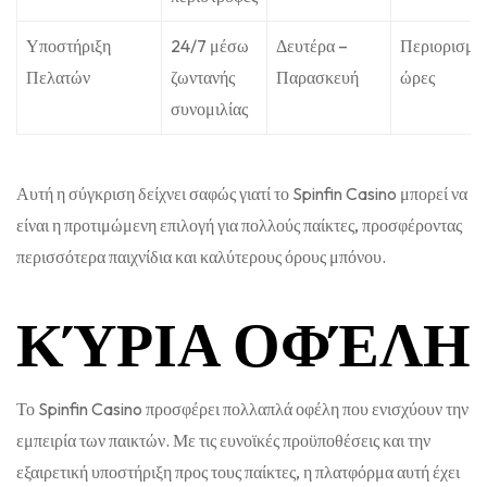
Υποστήριξη
24/7 μέσω
Δευτέρα –
Περιορισμέ
Πελατών
ζωντανής
Παρασκευή
ώρες
συνομιλίας
Αυτή η σύγκριση δείχνει σαφώς γιατί το Spinfin Casino μπορεί να
είναι η προτιμώμενη επιλογή για πολλούς παίκτες, προσφέροντας
περισσότερα παιχνίδια και καλύτερους όρους μπόνου.
ΚΎΡΙΑ ΟΦΈΛΗ
Το Spinfin Casino προσφέρει πολλαπλά οφέλη που ενισχύουν την
εμπειρία των παικτών. Με τις ευνοϊκές προϋποθέσεις και την
εξαιρετική υποστήριξη προς τους παίκτες, η πλατφόρμα αυτή έχει