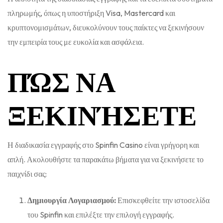
πληρωμής, όπως η υποστήριξη Visa, Mastercard και
κρυπτονομισμάτων, διευκολύνουν τους παίκτες να ξεκινήσουν
την εμπειρία τους με ευκολία και ασφάλεια.
ΠΏΣ ΝΑ
ΞΕΚΙΝΉΣΕΤΕ
Η διαδικασία εγγραφής στο Spinfin Casino είναι γρήγορη και
απλή. Ακολουθήστε τα παρακάτω βήματα για να ξεκινήσετε το
παιχνίδι σας:
Δημιουργία Λογαριασμού:
Επισκεφθείτε την ιστοσελίδα
του Spinfin και επιλέξτε την επιλογή εγγραφής.