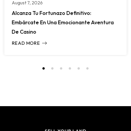
August 7, 2026
Alcanza Tu Fortunazo Definitivo:
Embárcate En Una Emocionante Aventura
De Casino
READ MORE
SELL YOUR LAND